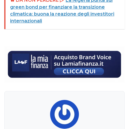
🔥 DA NON PERDERE ▷
La Nigeria punta sui
green bond per finanziare la transizione
climatica: buona la reazione degli investitori
internazionali