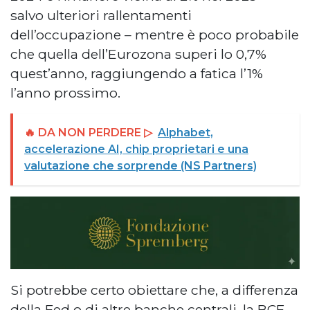
salvo ulteriori rallentamenti
dell’occupazione – mentre è poco probabile
che quella dell’Eurozona superi lo 0,7%
quest’anno, raggiungendo a fatica l’1%
l’anno prossimo.
🔥 DA NON PERDERE ▷
Alphabet,
accelerazione AI, chip proprietari e una
valutazione che sorprende (NS Partners)
Si potrebbe certo obiettare che, a differenza
della Fed o di altre banche centrali, la BCE