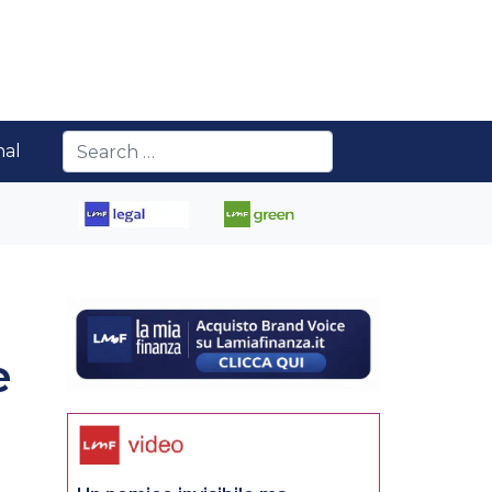
nal
e