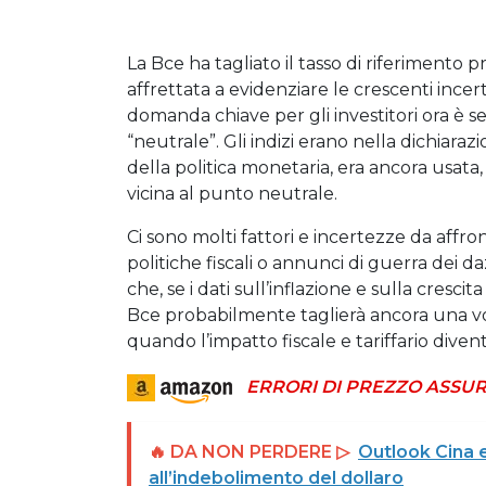
La Bce ha tagliato il tasso di riferimento p
affrettata a evidenziare le crescenti ince
domanda chiave per gli investitori ora è se 
“neutrale”. Gli indizi erano nella dichiarazi
della politica monetaria, era ancora usat
vicina al punto neutrale.
Ci sono molti fattori e incertezze da affro
politiche fiscali o annunci di guerra dei da
che, se i dati sull’inflazione e sulla cresci
Bce probabilmente taglierà ancora una vol
quando l’impatto fiscale e tariffario diven
ERRORI DI PREZZO ASSUR
🔥 DA NON PERDERE ▷
Outlook Cina e
all’indebolimento del dollaro