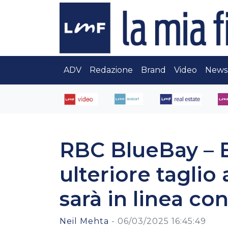
ADV
Redazione
Brand
Video
News
RBC BlueBay – B
ulteriore taglio 
sarà in linea co
Neil Mehta
-
06/03/2025 16:45:49