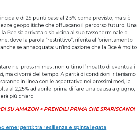
rincipale di 25 punti base al 2,5% come previsto, ma si è
rtezze geopolitiche che offuscano il percorso futuro. Una
la Bce sia arrivata o sia vicina al suo tasso terminale o
one, dove la parola “restrittivo”, riferita all’orientamento
a, anche se annacquata: un’indicazione che la Bce è molto
ntare nei prossimi mesi, non ultimo l’impatto di eventuali
zi, ma ci vorrà del tempo. A parità di condizioni, riteniamo
ta saranno in linea con le aspettative nei prossimi mesi, la
ta al 2,25% ad aprile, prima di fare una pausa a giugno,
terà più chiaro.
DI SU AMAZON > PRENDILI PRIMA CHE SPARISCANO!
d emergenti: tra resilienza e spinta legata