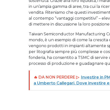
sostenuta. Grazie alla loro liquidità, i ma
in un’ampia gamma di aree, tra cui la ricerc
vendita. Riteniamo che questi investiment
al contempo “vantaggi competitivi” – elev
di mettere in discussione la loro posizione
Taiwan Semiconductor Manufacturing Com
mondo, è un esempio di come la crescita o
vengono prodotti in impianti altamente sp
per litografia sempre più complesse e cos
fonderia, ha consentito a TSMC di servire u
processo di produzione e guadagnare qu
🔥 DA NON PERDERE ▷
Investire in P
a Umberto Callegari. Dove investire e 