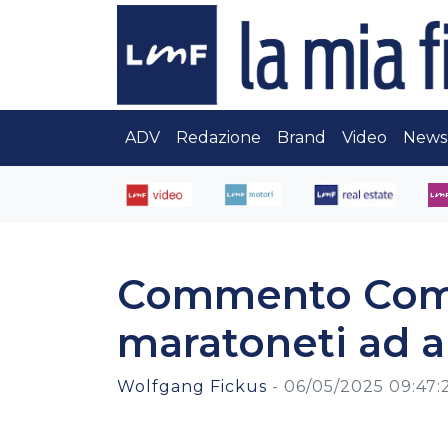
ADV
Redazione
Brand
Video
News
Commento Comg
maratoneti ad 
Wolfgang Fickus
-
06/05/2025 09:47: