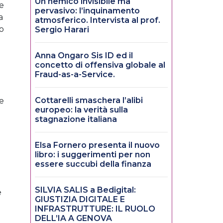
Un nemico invisibile ma
e
pervasivo: l’inquinamento
a
atmosferico. Intervista al prof.
do
Sergio Harari
Anna Ongaro Sis ID ed il
concetto di offensiva globale al
Fraud-as-a-Service.
Cottarelli smaschera l’alibi
 e
europeo: la verità sulla
stagnazione italiana
Elsa Fornero presenta il nuovo
libro: i suggerimenti per non
essere succubi della finanza
SILVIA SALIS a Bedigital:
e
GIUSTIZIA DIGITALE E
INFRASTRUTTURE: IL RUOLO
DELL’IA A GENOVA