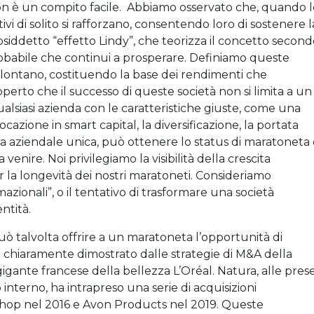
n è un compito facile. Abbiamo osservato che, quando l
ivi di solito si rafforzano, consentendo loro di sostenere l
 cosiddetto “effetto Lindy”, che teorizza il concetto secon
robabile che continui a prosperare. Definiamo queste
lontano, costituendo la base dei rendimenti che
perto che il successo di queste società non si limita a un
ualsiasi azienda con le caratteristiche giuste, come una
ocazione in smart capital, la diversificazione, la portata
tura aziendale unica, può ottenere lo status di maratoneta
venire. Noi privilegiamo la visibilità della crescita
la longevità dei nostri maratoneti. Consideriamo
zionali”, o il tentativo di trasformare una società
ntità.
uò talvolta offrire a un maratoneta l’opportunità di
 è chiaramente dimostrato dalle strategie di M&A della
gigante francese della bellezza L’Oréal. Natura, alle pres
interno, ha intrapreso una serie di acquisizioni
Shop nel 2016 e Avon Products nel 2019. Queste