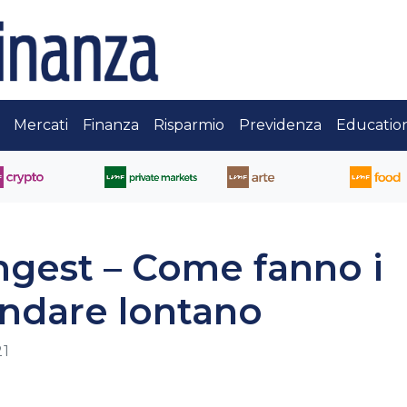
Mercati
Finanza
Risparmio
Previdenza
Educatio
est – Come fanno i
andare lontano
21