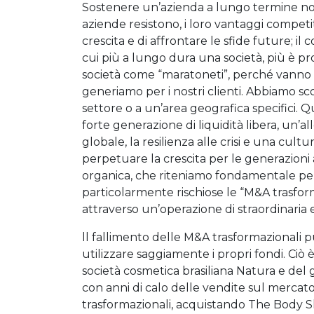
Sostenere un’azienda a lungo termine no
aziende resistono, i loro vantaggi competit
crescita e di affrontare le sfide future; il
cui più a lungo dura una società, più è p
società come “maratoneti”, perché vanno 
generiamo per i nostri clienti. Abbiamo sco
settore o a un’area geografica specifici. Q
forte generazione di liquidità libera, un’all
globale, la resilienza alle crisi e una cul
perpetuare la crescita per le generazioni a 
organica, che riteniamo fondamentale per 
particolarmente rischiose le “M&A trasforma
attraverso un’operazione di straordinaria e
ll fallimento delle M&A trasformazionali p
utilizzare saggiamente i propri fondi. Ciò
società cosmetica brasiliana Natura e del 
con anni di calo delle vendite sul mercato 
trasformazionali, acquistando The Body 