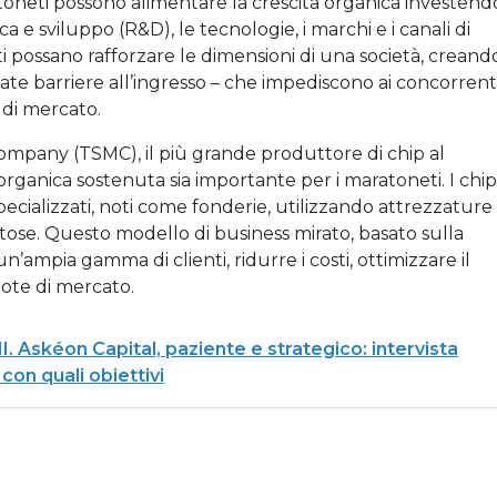
ratoneti possono alimentare la crescita organica investend
a e sviluppo (R&D), le tecnologie, i marchi e i canali di
i possano rafforzare le dimensioni di una società, creand
ate barriere all’ingresso – che impediscono ai concorrent
 di mercato.
pany (TSMC), il più grande produttore di chip al
rganica sostenuta sia importante per i maratoneti. I chip
ecializzati, noti come fonderie, utilizzando attrezzature
tose. Questo modello di business mirato, basato sulla
n’ampia gamma di clienti, ridurre i costi, ottimizzare il
ote di mercato.
MI. Askéon Capital, paziente e strategico: intervista
con quali obiettivi