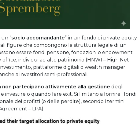
 un “
socio accomandante
” in un fondo di private equity
pali figure che compongono la struttura legale di un
ossono essere
fondi pensione,
fondazioni o endowment
y office,
individui ad alto patrimonio (HNWI – High Net
’investimento,
piattaforme digitali o wealth manager,
anche a investitori semi-professionali.
a
non partecipano attivamente alla gestione
degli
 investire o quando fare exit. Si limitano a fornire i fondi
ale dei profitti (o delle perdite), secondo i termini
p Agreement – LPA).