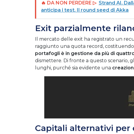
🔥 DA NON PERDERE ▷
Strand AI. Dal
anticipa i test. Il round seed di Akka
Exit parzialmente rilan
Il mercato delle exit ha registrato un re
raggiunto una quota record, costituendo olt
portafogli è in gestione da più di quattr
dismettere
.
Di fronte a questo scenario, g
lunghi, purché sia evidente una
creazion
Capitali alternativi per