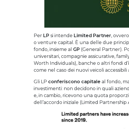
Per
LP
si intende
Limited Partner
, ovvero
o venture capital. È una delle due princi
fondo, insieme al
GP
(General Partner). P
universitari,
compagnie assicurative,
famil
Worth Individuals),
banche o altri fondi d
come nel caso dei nuovi veicoli accessibili 
Gli LP
conferiscono capitale
al fondo, m
investimenti: non decidono in quali aziende
e, in cambio, ricevono una quota proporzion
dell’accordo iniziale (Limited Partnershi