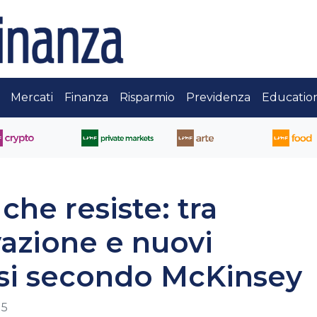
Mercati
Finanza
Risparmio
Previdenza
Educatio
 che resiste: tra
vazione e nuovi
lisi secondo McKinsey
05