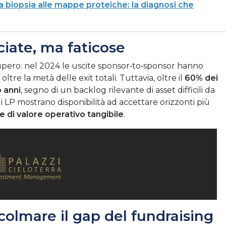
la biopsia alle mappe proteiche: la diagnosi che
ciate, ma faticose
cupero: nel 2024 le uscite sponsor‑to‑sponsor hanno
re la metà delle exit totali. Tuttavia, oltre il
60% dei
o anni
, segno di un backlog rilevante di asset difficili da
li LP mostrano disponibilità ad accettare orizzonti più
e di valore operativo tangibile
.
 colmare il gap del fundraising