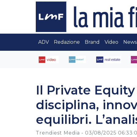
ADV
Redazione
Brand
Video
News
Il Private Equity
disciplina, inno
equilibri. L’ana
Trendiest Media -
03/08/2025 06:33: