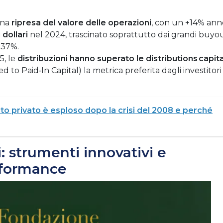
 una
ripresa del valore delle operazioni
, con un +14% ann
 dollari
nel 2024, trascinato soprattutto dai grandi buyo
l 37%.
5, le
distribuzioni hanno superato le distributions capita
d to Paid‑In Capital) la metrica preferita dagli investitori
ito privato è esploso dopo la crisi del 2008 e perché
: strumenti innovativi e
rformance