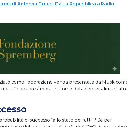
greci di Antenna Group. Da La Repubblica a Radio
ziato come l’operazione venga presentata da Musk com
orme e finanziare ambizioni come data center alimentati 
ccesso
robabilità di successo “allo stato dei fatti”? Se per
ione
, l’ago della bilancia è alto: Musk è CEO di entrambe 