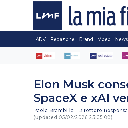
ADV
Redazione
Brand
Video
News
Elon Musk conso
SpaceX e xAI ve
Paolo Brambilla - Direttore Responsab
(updated 05/02/2026 23:05:08)