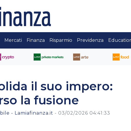
Mercati
Finanza
Risparmio
Previdenza
Educatio
lida il suo impero:
rso la fusione
ile - Lamiafinanza.it
-
03/02/2026 04:41:33