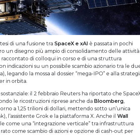
potesi di una fusione tra
SpaceX e xAI
è passata in pochi
ro un disegno più ampio di consolidamento delle attività
 raccontato di colloqui in corso e di una struttura
con indicazioni su un possibile scambio azionario tra le du
a), legando la mossa al dossier “mega-IPO” e alla strategi
r in orbita.
sostanziale: il 2 febbraio Reuters ha riportato che Space
condo le ricostruzioni riprese anche da
Bloomberg
,
rno a 1,25 trilioni di dollari, mettendo sotto un’unica
ink), l’assistente Grok e la piattaforma X. Anche il
Wall
ale come una “integrazione verticale” tra infrastruttura
turato come scambio di azioni e opzione di cash-out per