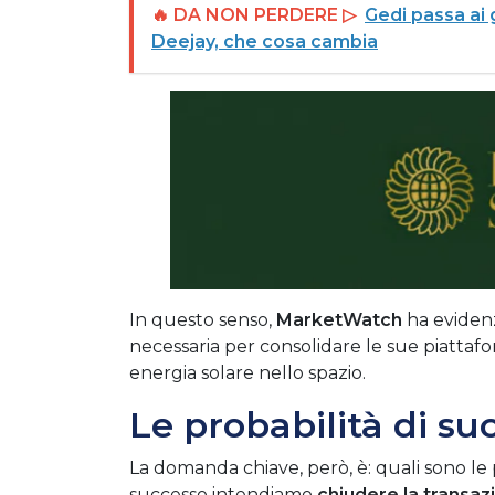
🔥 DA NON PERDERE ▷
Gedi passa ai 
Deejay, che cosa cambia
In questo senso,
MarketWatch
ha eviden
necessaria per consolidare le sue piattaf
energia solare nello spazio.
Le probabilità di su
La domanda chiave, però, è: quali sono le p
successo intendiamo
chiudere la transaz