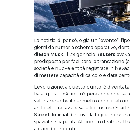
La notizia, di per sé, è già un “evento”: l’i
giorni da rumor a schema operativo, dent
di
Elon Musk
. Il 29 gennaio
Reuters
aveva
predisposta per facilitare la transazione (
società e nuove entità registrate in Nevad
di mettere capacità di calcolo e data cente
L’evoluzione, a questo punto, è diventata 
ha acquisito xAI in un’operazione che, se
valorizzerebbe il perimetro combinato into
architettura razzi e satelliti (incluso Starl
Street Journal
descrive la logica industri
spaziale e capacità AI, con un deal strut
alcuni dipendenti.