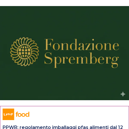
PPWR: regolamento imballaggi pfas alimenti dal 12