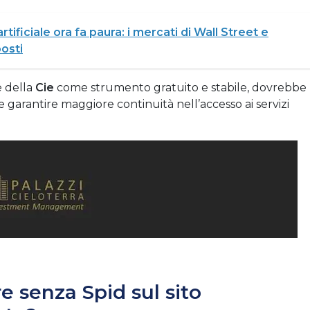
artificiale ora fa paura: i mercati di Wall Street e
posti
e della
Cie
come strumento gratuito e stabile, dovrebbe
e garantire maggiore continuità nell’accesso ai servizi
re senza Spid sul sito