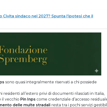
o Civita sindaco nel 2027? Spunta l’ipotesi che il
nps
sono quasi integralmente riservati a chi possiede
i residenti all’estero privi di documenti rilasciati in Italia,
 il vecchio
Pin Inps
come credenziale d’accesso residuale
ento delle multe stradali
resta tra i pochi servizi gestibil