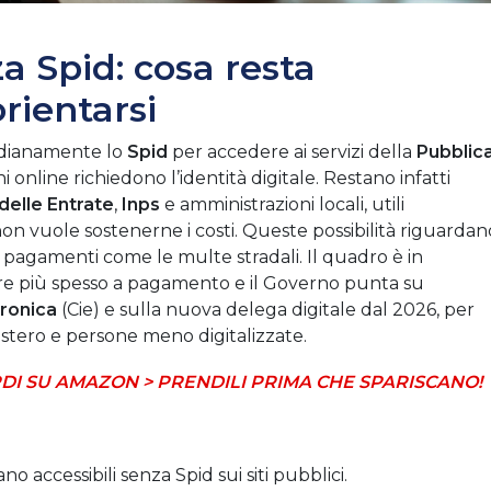
za Spid: cosa resta
rientarsi
otidianamente lo
Spid
per accedere ai servizi della
Pubblic
i online richiedono l’identità digitale. Restano infatti
delle Entrate
,
Inps
e amministrazioni locali, utili
 non vuole sostenerne i costi. Queste possibilità riguardan
e e pagamenti come le multe stradali. Il quadro è in
re più spesso a pagamento e il Governo punta su
tronica
(Cie) e sulla nuova delega digitale dal 2026, per
l’estero e persone meno digitalizzate.
DI SU AMAZON > PRENDILI PRIMA CHE SPARISCANO!
ano accessibili senza Spid sui siti pubblici.