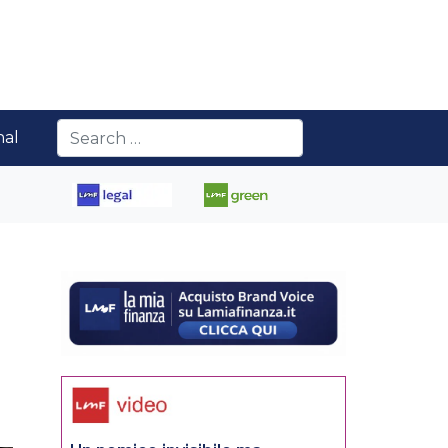
nal
: