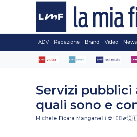
ADV
Redazione
Brand
Video
News
Servizi pubblici
quali sono e c
Michele Ficara Manganelli ✿∴♛🌿🇨