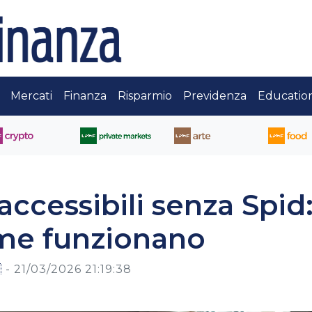
Mercati
Finanza
Risparmio
Previdenza
Educatio
 accessibili senza Spid
ome funzionano

-
21/03/2026 21:19:38