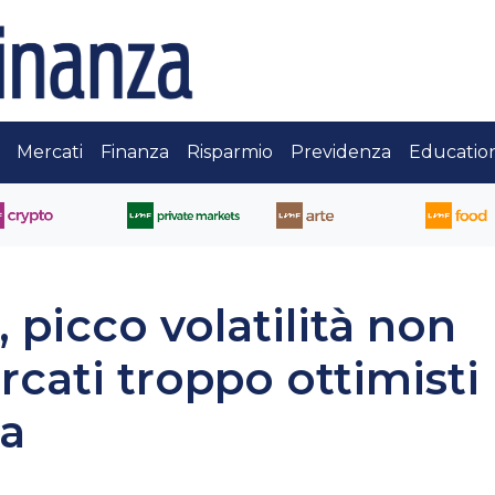
Mercati
Finanza
Risparmio
Previdenza
Educatio
 picco volatilità non
cati troppo ottimisti
a