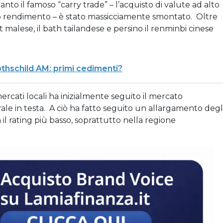
anto il famoso “carry trade” – l’acquisto di valute ad alto
o rendimento – è stato massicciamente smontato. Oltre
 malese, il bath tailandese e persino il renminbi cinese
hschild AM: primi cedimenti?
mercati locali ha inizialmente seguito il mercato
rale in testa. A ciò ha fatto seguito un allargamento degl
il rating più basso, soprattutto nella regione