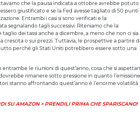
ettavamo che la pausa indicata a ottobre avrebbe potuto
avessero giustificato e se la Fed avesse tagliato di 50 punti
azione. Entrambi i casi si sono verificati e la
ata segnalando tagli successivi. Riteniamo che la
aglio dei tassi anche a dicembre, a meno che non ci sia
a crescita o sui prezzi. Tuttavia, le prospettive a partire d
to perché gli Stati Uniti potrebbero essere sotto una
n entrambe le riunioni di quest’anno, cosa che si aspetta
rva dovrebbe rimanere sotto pressione in quanto l’emission
itori stanno affrontando quest’anno è l’enorme volatilità
DI SU AMAZON > PRENDILI PRIMA CHE SPARISCANO!