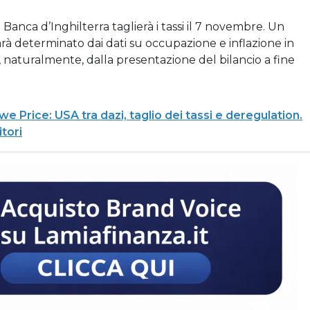
anca d’Inghilterra taglierà i tassi il 7 novembre. Un
rà determinato dai dati su occupazione e inflazione in
, naturalmente, dalla presentazione del bilancio a fine
we Price: USA tra dazi, taglio dei tassi e deregulation.
tori