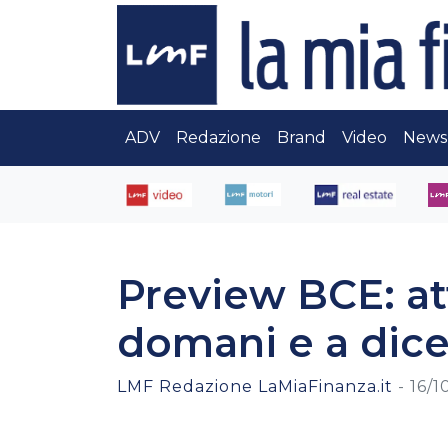
ADV
Redazione
Brand
Video
News
Preview BCE: att
domani e a dic
LMF Redazione LaMiaFinanza.it
-
16/1