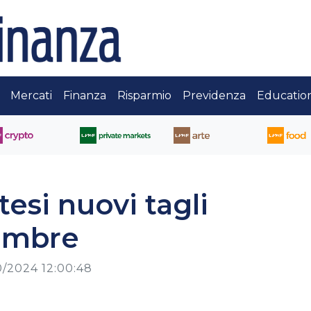
Mercati
Finanza
Risparmio
Previdenza
Educatio
esi nuovi tagli
embre
0/2024 12:00:48