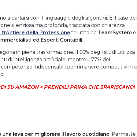
ano a parlarsi con il linguaggio degli algoritmi. È il caso dei
zione silenziosa ma profonda, tracciata con chiarezza
 frontiere della Professione
”
curata da
TeamSystem
e
mmercialisti ed Esperti Contabili
.
oria in piena trasformazione. Il 66% degli studi utilizza
i di intelligenza artificiale, mentre il 77% dei
te competenze indispensabili per rimanere competitivi in 
o.
DI SU AMAZON > PRENDILI PRIMA CHE SPARISCANO!
e
una leva per migliorare il lavoro quotidiano
. Permette