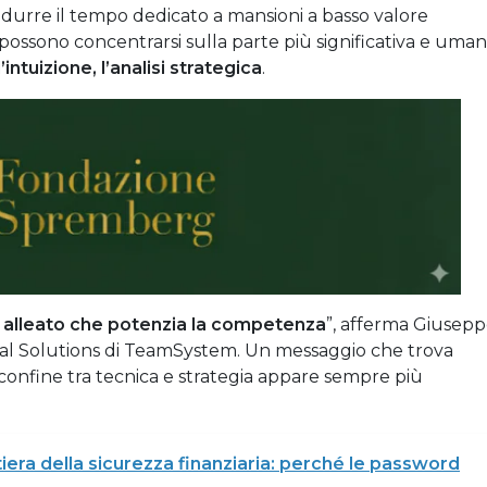
i ridurre il tempo dedicato a mansioni a basso valore
 possono concentrarsi sulla parte più significativa e uma
l’intuizione, l’analisi strategica
.
un alleato che potenzia la competenza
”, afferma Giusep
al Solutions di TeamSystem. Un messaggio che trova
il confine tra tecnica e strategia appare sempre più
iera della sicurezza finanziaria: perché le password