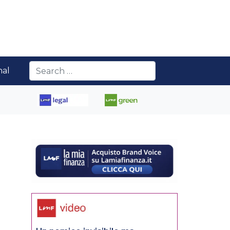
nal
.