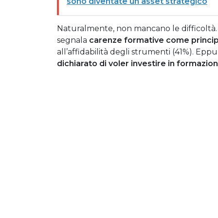
sono diventate un asset strategico
Naturalmente, non mancano le difficoltà. 
segnala
carenze formative come princip
all’affidabilità degli strumenti (41%). Eppur
dichiarato di voler investire in formaz