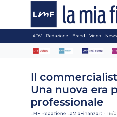
ADV
Redazione
Brand
Video
News
Il commercialist
Una nuova era p
professionale
LMF Redazione LaMiaFinanza.it
-
18/0