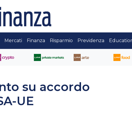
Mercati
Finanza
Risparmio
Previdenza
Educatio
to su accordo
SA-UE