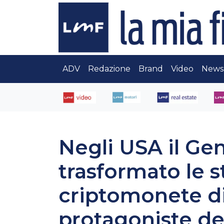
ADV
Redazione
Brand
Video
News
Negli USA il Ge
trasformato le 
criptomonete di
protagoniste de