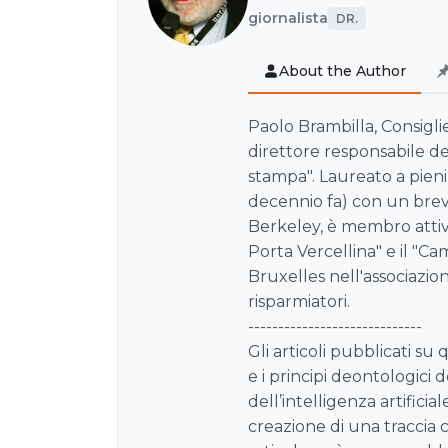
giornalista
DR.
About the Author
Paolo Brambilla, Consiglie
direttore responsabile de
stampa". Laureato a pien
decennio fa) con un brev
Berkeley, è membro attivo
Porta Vercellina" e il "Ca
Bruxelles nell'associazion
risparmiatori.
-----------------------------
Gli articoli pubblicati su
e i principi deontologici d
dell’intelligenza artificia
creazione di una traccia 