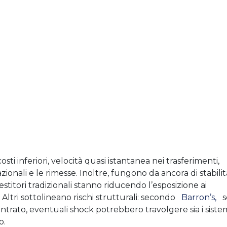
sti inferiori, velocità quasi istantanea nei trasferimenti,
ionali e le rimesse.
Inoltre, fungono da ancora di stabilit
estitori tradizionali stanno riducendo l’esposizione ai
.
Altri sottolineano rischi strutturali: secondo
Barron’s,
s
ntrato, eventuali shock potrebbero travolgere sia i siste
o.