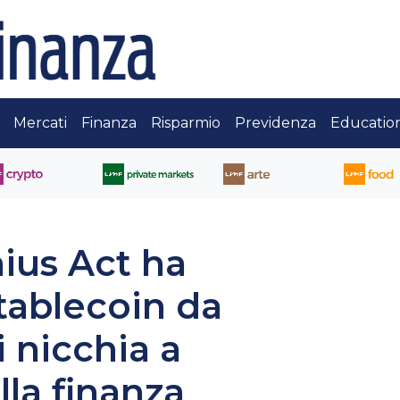
Mercati
Finanza
Risparmio
Previdenza
Educatio
nius Act ha
stablecoin da
 nicchia a
lla finanza