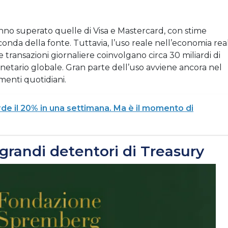
nno superato quelle di Visa e Mastercard, con stime
seconda della fonte.
Tuttavia, l’uso reale nell’economia rea
 transazioni giornaliere coinvolgano circa 30 miliardi di
onetario globale.
Gran parte dell’uso avviene ancora nel
menti quotidiani.
rde il 20% in una settimana. Ma è il momento di
i grandi detentori di Treasury