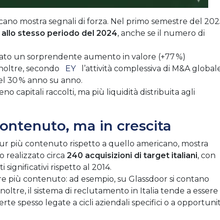
ricano mostra segnali di forza. Nel primo semestre del 202
 allo stesso periodo del 2024
, anche se il numero di
rato un sorprendente aumento in valore (+77 %)
noltre, secondo
EY
l’attività complessiva di M&A globale
del 30 % anno su anno.
o capitali raccolti, ma più liquidità distribuita agli
contenuto, ma in crescita
pur più contenuto rispetto a quello americano, mostra
no realizzato circa
240 acquisizioni di target italiani
, con
significativi rispetto al 2014.
pare più contenuto: ad esempio, su Glassdoor si contano
Inoltre, il sistema di reclutamento in Italia tende a essere
ferte spesso legate a cicli aziendali specifici o a opportuni