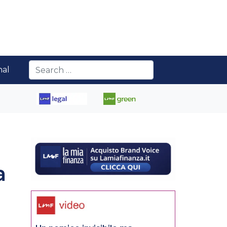
nal
a