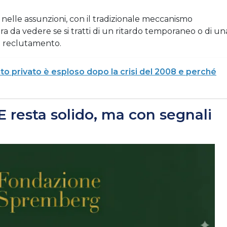
nelle assunzioni, con il tradizionale meccanismo
ra da vedere se si tratti di un ritardo temporaneo o di un
i reclutamento.
ito privato è esploso dopo la crisi del 2008 e perché
E resta solido, ma con segnali