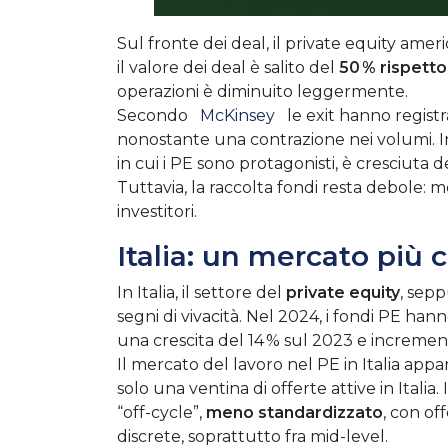
Sul fronte dei deal, il private equity ame
il valore dei deal è salito del
50 % rispetto
operazioni è diminuito leggermente.
Secondo
McKinsey
le exit hanno regist
nonostante una contrazione nei volumi
.
I
in cui i PE sono protagonisti, è cresciuta 
Tuttavia, la raccolta fondi resta debole: men
investitori.
Italia: un mercato più 
In Italia, il settore del
private equity
, sep
segni di vivacità. Nel 2024, i fondi PE han
una crescita del 14 % sul 2023 e incrementi 
Il mercato del lavoro nel PE in Italia ap
solo una ventina di offerte attive in Italia.
“off-cycle”,
meno standardizzato
, con of
discrete, soprattutto fra mid-level.