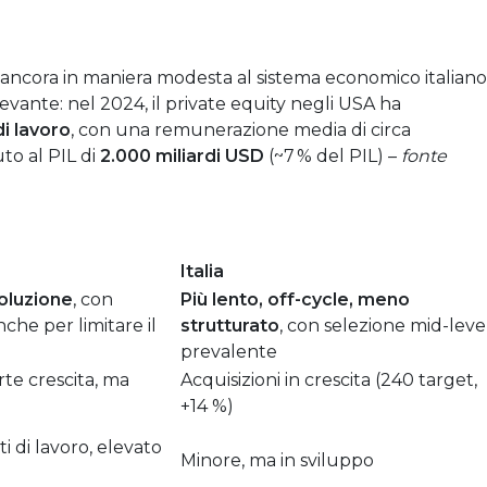
ce ancora in maniera modesta al sistema economico italiano
rilevante: nel 2024, il private equity negli USA ha
di lavoro
, con una remunerazione media di circa
to al PIL di
2.000 miliardi USD
(~7 % del PIL)
–
fonte
Italia
voluzione
, con
Più lento, off-cycle, meno
nche per limitare il
strutturato
, con selezione mid-leve
prevalente
rte crescita, ma
Acquisizioni in crescita (240 target,
+14 %)
i di lavoro, elevato
Minore, ma in sviluppo