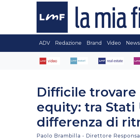
ADV
Redazione
Brand
Video
News
Difficile trovare
equity: tra Stati
differenza di r
Paolo Brambilla - Direttore Responsab