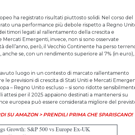
ropeo ha registrato risultati piuttosto solidi. Nel corso del
strato una performance più debole rispetto a Regno Unit
i timori legati al rallentamento della crescita e
a e Mercati Emergenti, invece, non si sono osservate
tà dell’anno, però, il Vecchio Continente ha perso terren
i, anche se, con un rendimento superiore al 7% (in euro), 
 avuto luogo in un contesto di marcato rallentamento
e le previsioni di crescita di Stati Uniti e Mercati Emergen
uropa – Regno Unito escluso – si sono ridotte sensibilment
ili attesi per il 2025 appaiono destinati a mantenersi su
mance europea può essere considerata migliore del previst
DI SU AMAZON > PRENDILI PRIMA CHE SPARISCANO!