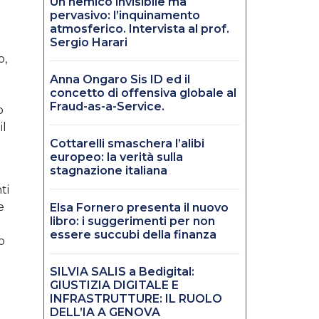
Un nemico invisibile ma
pervasivo: l’inquinamento
atmosferico. Intervista al prof.
Sergio Harari
o,
Anna Ongaro Sis ID ed il
concetto di offensiva globale al
Fraud-as-a-Service.
o
il
Cottarelli smaschera l’alibi
europeo: la verità sulla
stagnazione italiana
ti
e
Elsa Fornero presenta il nuovo
libro: i suggerimenti per non
essere succubi della finanza
o
SILVIA SALIS a Bedigital:
GIUSTIZIA DIGITALE E
INFRASTRUTTURE: IL RUOLO
DELL’IA A GENOVA