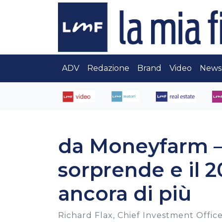
ADV
Redazione
Brand
Video
News
da Moneyfarm – 
sorprende e il 
ancora di più
Richard Flax, Chief Investment Offic