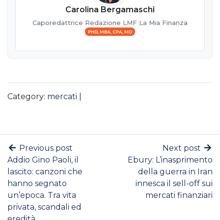
Carolina Bergamaschi
Caporedattrice Redazione LMF La Mia Finanza
PHD, MBA, CPA, MD
Category:
mercati
|
Previous post
Next post
Addio Gino Paoli, il
Ebury: L’inasprimento
lascito: canzoni che
della guerra in Iran
hanno segnato
innesca il sell-off sui
un’epoca. Tra vita
mercati finanziari
privata, scandali ed
eredità