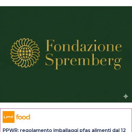
PPWR: regolamento imballaggi pfas alimenti dal 12