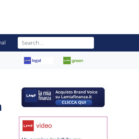
nal
a