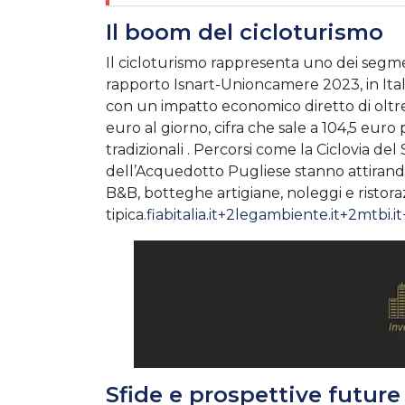
Il boom del cicloturismo
Il cicloturismo rappresenta uno dei segm
rapporto Isnart-Unioncamere 2023, in Italia
con un impatto economico diretto di oltre 5
euro al giorno, cifra che sale a 104,5 euro pe
tradizionali . Percorsi come la Ciclovia del
dell’Acquedotto Pugliese stanno attirando 
B&B, botteghe artigiane, noleggi e ristor
tipica.
fiabitalia.it+2legambiente.it+2mtbi.i
Sfide e prospettive future