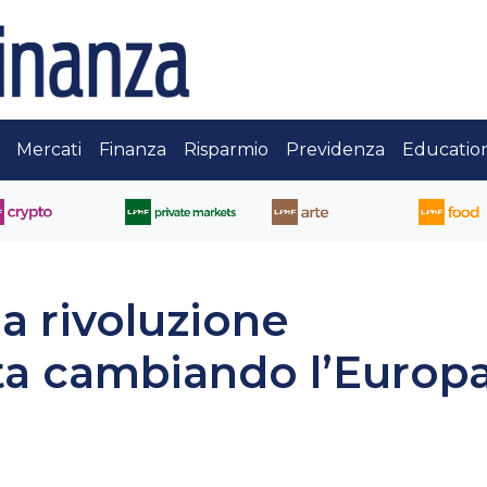
Mercati
Finanza
Risparmio
Previdenza
Educatio
a rivoluzione
sta cambiando l’Europ