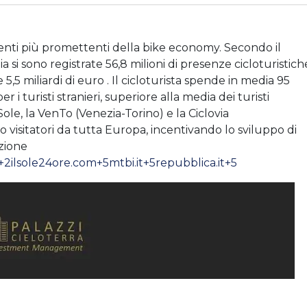
enti più promettenti della bike economy. Secondo il
 si sono registrate 56,8 milioni di presenze cicloturistich
,5 miliardi di euro . Il cicloturista spende in media 95
r i turisti stranieri, superiore alla media dei turisti
 Sole, la VenTo (Venezia-Torino) e la Ciclovia
visitatori da tutta Europa, incentivando lo sviluppo di
azione
t+2
ilsole24ore.com+5mtbi.it+5repubblica.it+5