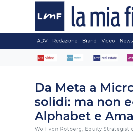
ADV
Redazione
Brand
Video
News
Da Meta a Micros
solidi: ma non e
Alphabet e Am
Wolf von Rotberg, Equity Strategist di