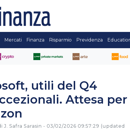
Mercati
Finanza
Risparmio
Previdenza
Educatio
oft, utili del Q4
ccezionali. Attesa per
azon
 J. Safra Sarasin -
03/02/2026 09:57:29
(updated