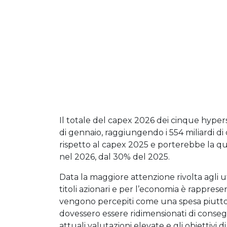
Il totale del capex 2026 dei cinque hypersc
di gennaio, raggiungendo i 554 miliardi 
rispetto al capex 2025 e porterebbe la q
nel 2026, dal 30% del 2025.
Data la maggiore attenzione rivolta agli utili
titoli azionari e per l’economia è rapprese
vengono percepiti come una spesa piuttos
dovessero essere ridimensionati di consegu
attuali valutazioni elevate e gli obiettivi 