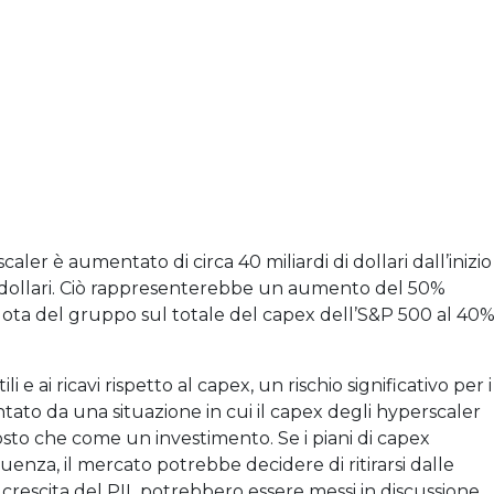
aler è aumentato di circa 40 miliardi di dollari dall’inizio
di dollari. Ciò rappresenterebbe un aumento del 50%
uota del gruppo sul totale del capex dell’S&P 500 al 40
 e ai ricavi rispetto al capex, un rischio significativo per i
ntato da una situazione in cui il capex degli hyperscaler
to che come un investimento. Se i piani di capex
enza, il mercato potrebbe decidere di ritirarsi dalle
di crescita del PIL potrebbero essere messi in discussione.