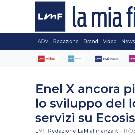
ADV
Redazione
Brand
Video
News
Enel X ancora pi
lo sviluppo del 
servizi su Ecos
LMF Redazione LaMiaFinanza.it
-
11/0