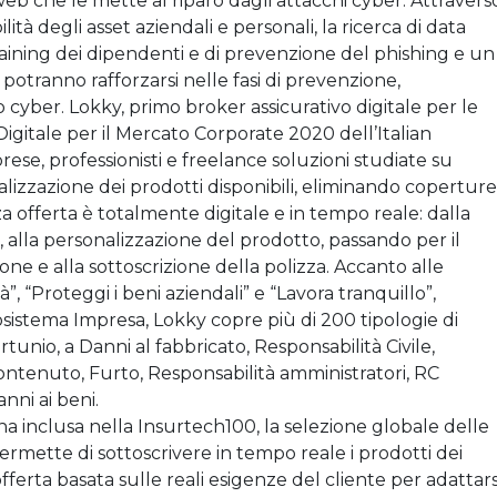
eb che le mette al riparo dagli attacchi cyber. Attravers
lità degli asset aziendali e personali, la ricerca di data
aining dei dipendenti e di prevenzione del phishing e un
 potranno rafforzarsi nelle fasi di prevenzione,
o cyber. Lokky, primo broker assicurativo digitale per le
igitale per il Mercato Corporate 2020 dell’Italian
se, professionisti e freelance soluzioni studiate su
lizzazione dei prodotti disponibili, eliminando coperture
nza offerta è totalmente digitale e in tempo reale: dalla
, alla personalizzazione del prodotto, passando per il
one e alla sottoscrizione della polizza. Accanto alle
tà”, “Proteggi i beni aziendali” e “Lavora tranquillo”,
osistema Impresa, Lokky copre più di 200 tipologie di
rtunio, a Danni al fabbricato, Responsabilità Civile,
contenuto, Furto, Responsabilità amministratori, RC
nni ai beni.
ana inclusa nella Insurtech100, la selezione globale delle
ermette di sottoscrivere in tempo reale i prodotti dei
offerta basata sulle reali esigenze del cliente per adattars