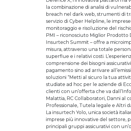
Defence X, l’innovativa piattaforma w
la combinazione di analisi di vulnerabi
breach nel dark web, strumenti di tr
servizio di Cyber Helpline, le imprese
monitoraggio e risoluzione del rischi
PMI – riconosciuto Miglior Prodotto D
Insurtech Summit – offre a microimpre
misura, attraverso una totale persona
superflue e i relativi costi. L’esperie
comprensione dei bisogni assicurativi
pagamento sino ad arrivare all’emissi
soluzioni “Metti al sicuro la tua attivi
studiate ad hoc per le aziende di Ec
clienti con un’offerta che va dall’Info
Malattia, RC Collaboratori, Danni al 
Professionale, Tutela legale e Altri da
La insurtech Yolo, unica società itali
imprese più innovative del settore, p
principali gruppi assicurativi con un’