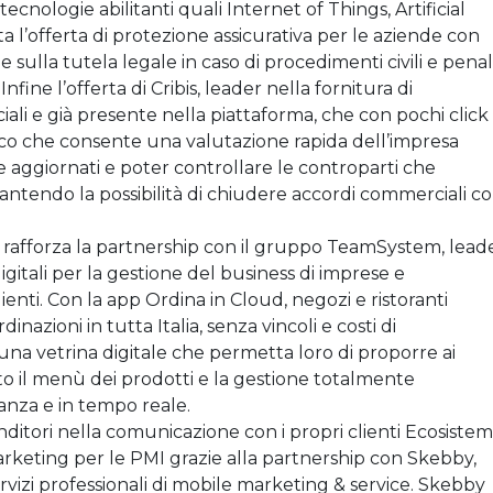
di tecnologie abilitanti quali Internet of Things, Artificial
 l’offerta di protezione assicurativa per le aziende con
 sulla tutela legale in caso di procedimenti civili e penali
Infine l’offerta di Cribis, leader nella fornitura di
i e già presente nella piattaforma, che con pochi click
ico che consente una valutazione rapida dell’impresa
aggiornati e poter controllare le controparti che
ntendo la possibilità di chiudere accordi commerciali c
si rafforza la partnership con il gruppo TeamSystem, lead
igitali per la gestione del business di imprese e
clienti. Con la app Ordina in Cloud, negozi e ristoranti
nazioni in tutta Italia, senza vincoli e costi di
na vetrina digitale che permetta loro di proporre ai
to il menù dei prodotti e la gestione totalmente
tanza e in tempo reale.
ditori nella comunicazione con i propri clienti Ecosiste
marketing per le PMI grazie alla partnership con Skebby,
servizi professionali di mobile marketing & service. Skebby