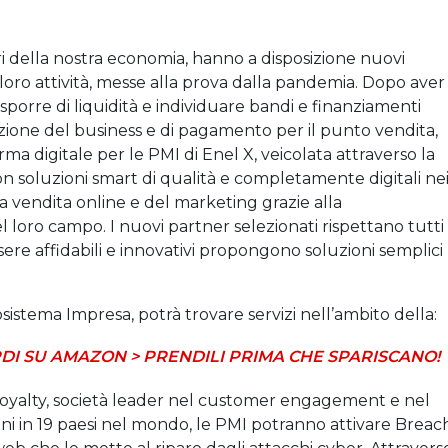
ori della nostra economia, hanno a disposizione nuovi
oro attività, messe alla prova dalla pandemia. Dopo aver
isporre di liquidità e individuare bandi e finanziamenti
zazione del business e di pagamento per il punto vendita,
ma digitale per le PMI di Enel X, veicolata attraverso la
on soluzioni smart di qualità e completamente digitali ne
a vendita online e del marketing grazie alla
 loro campo. I nuovi partner selezionati rispettano tutti 
sere affidabili e innovativi propongono soluzioni semplici
istema Impresa, potrà trovare servizi nell’ambito della:
DI SU AMAZON > PRENDILI PRIMA CHE SPARISCANO!
xLoyalty, società leader nel customer engagement e nel
ni in 19 paesi nel mondo, le PMI potranno attivare Breac