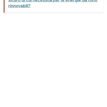
sicuro di cui necessita per le energie da fonti
rinnovabili?