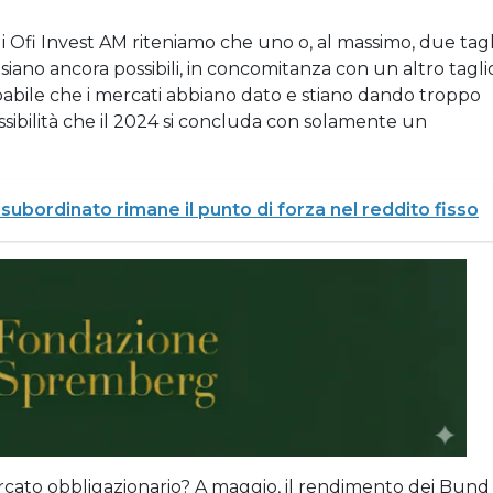
i Ofi Invest AM riteniamo che uno o, al massimo, due tagl
siano ancora possibili, in concomitanza con un altro tagli
obabile che i mercati abbiano dato e stiano dando troppo
ssibilità che il 2024 si concluda con solamente un
 subordinato rimane il punto di forza nel reddito fisso
cato obbligazionario? A maggio, il rendimento dei Bund