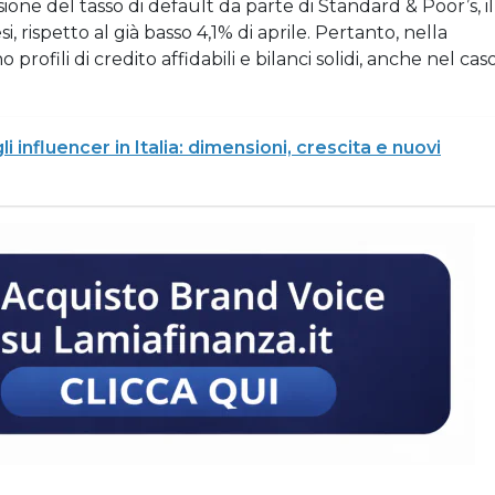
sione del tasso di default da parte di Standard & Poor’s, il
i, rispetto al già basso 4,1% di aprile. Pertanto, nella
profili di credito affidabili e bilanci solidi, anche nel cas
i influencer in Italia: dimensioni, crescita e nuovi