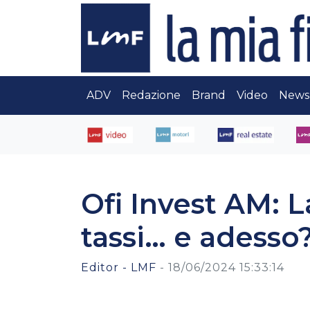
ADV
Redazione
Brand
Video
News
Ofi Invest AM: L
tassi… e adesso
Editor - LMF
-
18/06/2024 15:33:14