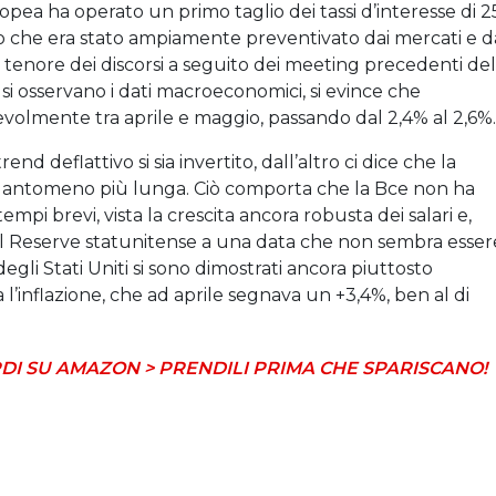
pea ha operato un primo taglio dei tassi d’interesse di 2
o che era stato ampiamente preventivato dai mercati e d
l tenore dei discorsi a seguito dei meeting precedenti del
 si osservano i dati macroeconomici, si evince che
tevolmente tra aprile e maggio, passando dal 2,4% al 2,6%.
end deflattivo si sia invertito, dall’altro ci dice che la
a quantomeno più lunga. Ciò comporta che la Bce non ha
empi brevi, vista la crescita ancora robusta dei salari e,
eral Reserve statunitense a una data che non sembra esser
egli Stati Uniti si sono dimostrati ancora piuttosto
 l’inflazione, che ad aprile segnava un +3,4%, ben al di
DI SU AMAZON > PRENDILI PRIMA CHE SPARISCANO!