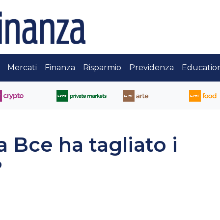
Mercati
Finanza
Risparmio
Previdenza
Educatio
a Bce ha tagliato i
?