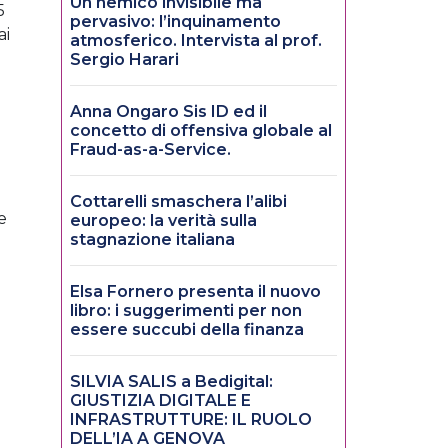
Un nemico invisibile ma
5
pervasivo: l’inquinamento
ai
atmosferico. Intervista al prof.
Sergio Harari
Anna Ongaro Sis ID ed il
concetto di offensiva globale al
Fraud-as-a-Service.
Cottarelli smaschera l’alibi
e
europeo: la verità sulla
stagnazione italiana
Elsa Fornero presenta il nuovo
libro: i suggerimenti per non
essere succubi della finanza
SILVIA SALIS a Bedigital:
GIUSTIZIA DIGITALE E
INFRASTRUTTURE: IL RUOLO
DELL’IA A GENOVA