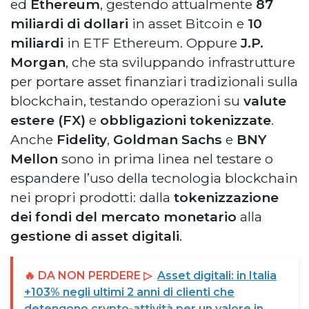
ed
Ethereum
, gestendo attualmente
87
miliardi di dollari
in asset Bitcoin e
10
miliardi
in ETF Ethereum. Oppure
J.P.
Morgan
, che sta sviluppando infrastrutture
per portare asset finanziari tradizionali sulla
blockchain, testando operazioni su
valute
estere (FX)
e
obbligazioni tokenizzate
.
Anche
Fidelity
,
Goldman Sachs
e
BNY
Mellon
sono in prima linea nel testare o
espandere l’uso della tecnologia blockchain
nei propri prodotti: dalla
tokenizzazione
dei fondi del mercato monetario
alla
gestione di asset digitali
.
🔥 DA NON PERDERE ▷
Asset digitali: in Italia
+103% negli ultimi 2 anni di clienti che
detengono crypto-attività per un valore in