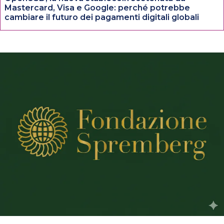
Mastercard, Visa e Google: perché potrebbe
cambiare il futuro dei pagamenti digitali globali