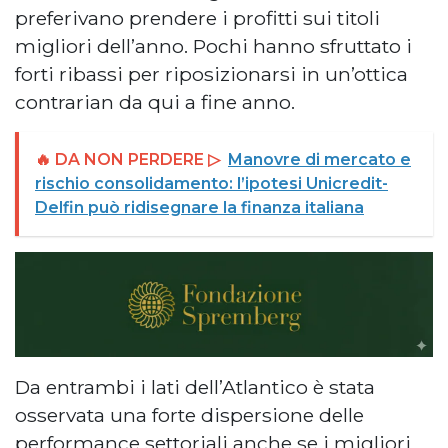
preferivano prendere i profitti sui titoli
migliori dell’anno. Pochi hanno sfruttato i
forti ribassi per riposizionarsi in un’ottica
contrarian da qui a fine anno.
🔥 DA NON PERDERE ▷
Manovre di mercato e
rischio consolidamento: l’ipotesi Unicredit-
Delfin può ridisegnare la finanza italiana
Da entrambi i lati dell’Atlantico è stata
osservata una forte dispersione delle
performance settoriali anche se i migliori