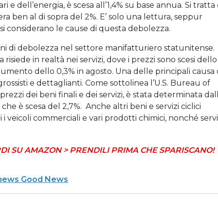
ari e dell’energia, è scesa all’1,4% su base annua. Si tratta 
 era ben al di sopra del 2%. E’ solo una lettura, seppur
si considerano le cause di questa debolezza.
egni di debolezza nel settore manifatturiero statunitense.
isiede in realtà nei servizi, dove i prezzi sono scesi dello
aumento dello 0,3% in agosto. Una delle principali causa 
grossisti e dettaglianti. Come sottolinea l’U.S. Bureau of
prezzi dei beni finali e dei servizi, è stata determinata dal
 che è scesa del 2,7%. Anche altri beni e servizi ciclici
 i veicoli commerciali e vari prodotti chimici, nonché servi
DI SU AMAZON > PRENDILI PRIMA CHE SPARISCANO!
 news Good News