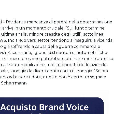
sti – l’evidente mancanza di potere nella determinazione
ici arriva in un momento cruciale. “Sul lungo termine,
ultima analisi, minore crescita degli utili”, sottolinea
 Inoltre, diversi settori tendono a inseguirsi a vicenda.
no già soffrendo a causa della guerra commerciale
izi. Al contrario, i grandi distributori di automobili che
rte, il mese prossimo potrebbero ordinare meno auto, co
case automobilistiche. Inoltre, i profitti delle aziende,
onale, sono già da diversi anni a corto di energia. “Se ora
ziano ad essere ridotti, questo non è certo un segnale
ian Scherrmann.