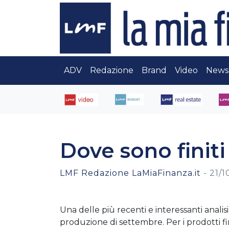
ADV
Redazione
Brand
Video
News
Dove sono finiti t
LMF Redazione LaMiaFinanza.it
-
21/1
Una delle più recenti e interessanti analis
produzione di settembre. Per i prodotti fini