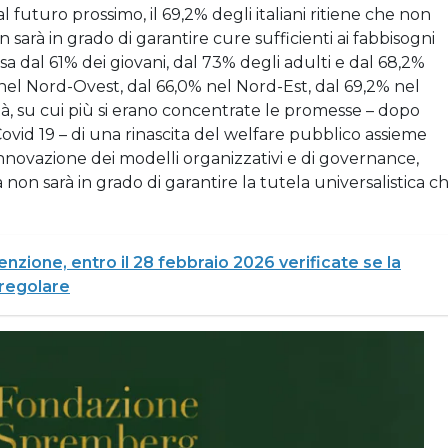
futuro prossimo, il 69,2% degli italiani ritiene che non
 sarà in grado di garantire cure sufficienti ai fabbisogni
visa dal 61% dei giovani, dal 73% degli adulti e dal 68,2%
i nel Nord-Ovest, dal 66,0% nel Nord-Est, dal 69,2% nel
ità, su cui più si erano concentrate le promesse – dopo
id 19 – di una rinascita del welfare pubblico assieme
l’innovazione dei modelli organizzativi e di governance,
a non sarà in grado di garantire la tutela universalistica c
enzione, entro il 28 febbraio 2026 verificate se la
 regolare