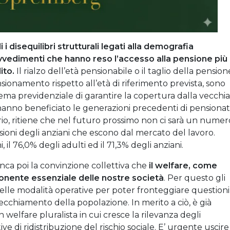
i disequilibri strutturali legati alla demografia
ovvedimenti che hanno reso l’accesso alla pensione più
ito.
Il rialzo dell’età pensionabile o il taglio della pension
ensionamento rispetto all’età di riferimento prevista, sono
istema previdenziale di garantire la copertura dalla vecchia
 hanno beneficiato le generazioni precedenti di pensionati
torio, ritiene che nel futuro prossimo non ci sarà un numer
nsioni degli anziani che escono dal mercato del lavoro.
, il 76,0% degli adulti ed il 71,3% degli anziani.
anca poi la convinzione collettiva che
il welfare, come
mponente essenziale delle nostre società
. Per questo gli
nelle modalità operative per poter fronteggiare questioni
ecchiamento della popolazione. In merito a ciò, è già
 welfare pluralista in cui cresce la rilevanza degli
ve di ridistribuzione del rischio sociale. E’ urgente uscire