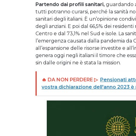
Partendo dai profili sanitari,
guardando al 
tutti potranno curarsi, perché la sanità non
sanitari degli italiani. È un’opinione condi
degli anziani. E poi dal 66,5% dei resident
Centro e dal 73,1% nel Sud e isole. La san
l’emergenza causata dalla pandemia da Cov
all’espansione delle risorse investite e al
genera oggi negli italiani il timore che ess
sin dalle origini ne è stata la mission.
🔥 DA NON PERDERE ▷
Pensionati att
vostra dichiarazione dell'anno 2023 è