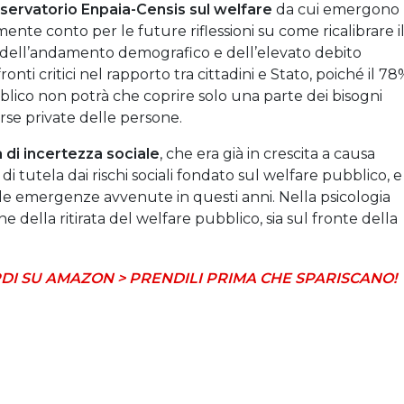
Osservatorio Enpaia-Censis sul welfare
da cui emergono
mente conto per le future riflessioni su come ricalibrare i
e dell’andamento demografico e dell’elevato debito
nti critici nel rapporto tra cittadini e Stato, poiché il 78
ubblico non potrà che coprire solo una parte dei bisogni
sorse private delle persone.
 di incertezza sociale
, che era già in crescita a causa
di tutela dai rischi sociali fondato sul welfare pubblico, e
lle emergenze avvenute in questi anni. Nella psicologia
one della ritirata del welfare pubblico, sia sul fronte della
DI SU AMAZON > PRENDILI PRIMA CHE SPARISCANO!