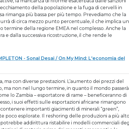
attive, la mancanza di riforme esacerbata dalle sanzioni
invecchiamento della popolazione e la fuga di cervelli in
ussa rimanga più bassa per più tempo. Prevediamo che la
idurrà di circa mezzo punto percentuale, il che implica un
ungo termine della regione EMEA nel complesso. Anche la
a e dalla successiva ricostruzione, il che rende le
LETON - Sonal Desai / On My Mind: L'economia del
sa, ma con diverse prestazioni. L’aumento dei prezzi del
odo, ma non nel lungo termine, in quanto il mondo passerà
come lo Zambia – esportatore di rame – beneficeranno di
so, i suoi effetti sulle esportazioni africane rimangono
 contenere importanti giacimenti di minerali “green”,
tate poco esplorate. Il reshoring delle produzioni a più alt
potrebbe addirittura ristabilire i modelli commerciali deg