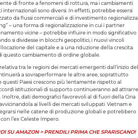
mente di fronte a fenomeni di rottura, ma i cambiamenti
internazionali sono diversi. In effetti, potrebbe essersi
ato da flussi commerciali e di investimento regionalizzat
ing” – una forma di regionalizzazione in cui i partner
onamento vicine – potrebbe influire in modo significativo
do si dividesse in blocchi geopolitici, i nuovi vincoli
locazione del capitale e a una riduzione della crescita.
 di questo cambiamento di ordine globale.
elativa tra le regioni dei mercati emergenti dall’inizio de
ntinuerà a sovraperformare le altre aree, soprattutto
 se questi Paesi crescono più lentamente rispetto al
 accordi istituzionali di supporto continueranno ad attrarre
 Inoltre, dati demografici favorevoli al di fuori della Cina
vvicinandola ai livelli dei mercati sviluppati. Vietnam e
grarsi nelle catene di produzione globali e potrebbero
con l’ex Celeste Impero.
DI SU AMAZON > PRENDILI PRIMA CHE SPARISCANO!