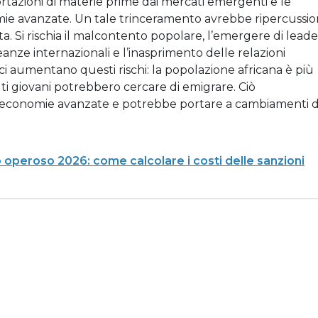
rtazioni di materie prime dai mercati emergenti e le
nomie avanzate. Un tale trinceramento avrebbe ripercussio
ta. Si rischia il malcontento popolare, l’emergere di leade
lleanze internazionali e l’inasprimento delle relazioni
ici aumentano questi rischi: la popolazione africana è più
ti giovani potrebbero cercare di emigrare. Ciò
e economie avanzate e potrebbe portare a cambiamenti d
operoso 2026: come calcolare i costi delle sanzioni