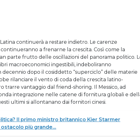
a Latina continuerà a restare indietro. Le carenze
 continueranno a frenarne la crescita. Così come la
ran parte frutto delle oscillazioni del panorama politico. 
ilibri macroeconomici ingestibili, indeboliranno
un decennio dopo il cosiddetto “superciclo” delle materie
bbe rilanciare il vento di coda della crescita latino-
o trarre vantaggio dal friend-shoring. Il Messico, ad
nda integrazione nelle catene di fornitura globali e dell
esti ultimi si allontanano dai fornitori cinesi.
olitica? Il primo ministro britannico Kier Starmer
 ostacolo più grande...