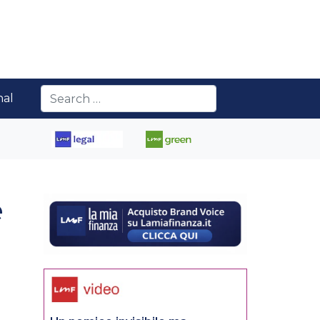
nal
è