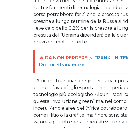
dipendenza del Paese dalle industrie estr
sui trasferimenti di tecnologia, il rapido 
corso potrebbero far sì che la crescita r
crescita a lungo termine della Russia si r
lieve calo dello 0,2% per la crescita a l
crescita dell’Ucraina dipenderà dalla guerr
previsioni molto incerte.
🔥 DA NON PERDERE ▷
FRANKLIN TEMP
Dottor Stranamore
L’Africa subsahariana registrerà una ripre
petrolio favorirà gli esportatori nel peri
tecnologie più ecologiche. Alcuni Paesi, 
questa “rivoluzione green” ma, nel comples
incerti. Ampie aree dell’Africa potrebbero
come il litio o la grafite, ma finora sono s
valore aggiunto verso i mercati sviluppati 