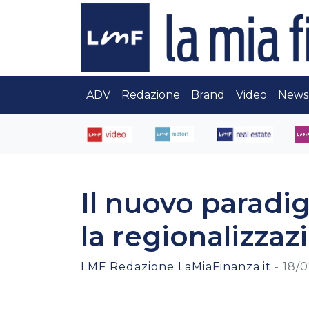
ADV
Redazione
Brand
Video
News
Il nuovo paradi
la regionalizzaz
LMF Redazione LaMiaFinanza.it
-
18/0