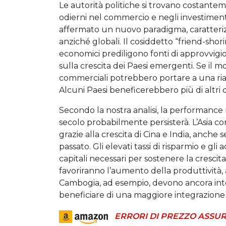
Le autorità politiche si trovano costante
odierni nel commercio e negli investimenti 
affermato un nuovo paradigma, caratterizz
anziché globali. Il cosiddetto “friend-shor
economici prediligono fonti di approvvigi
sulla crescita dei Paesi emergenti. Se il mon
commerciali potrebbero portare a una rial
Alcuni Paesi beneficerebbero più di altri
Secondo la nostra analisi, la performance r
secolo probabilmente persisterà. L’Asia co
grazie alla crescita di Cina e India, anche
passato. Gli elevati tassi di risparmio e gli
capitali necessari per sostenere la crescita.
favoriranno l’aumento della produttività, a
Cambogia, ad esempio, devono ancora inte
beneficiare di una maggiore integrazione 
ERRORI DI PREZZO ASSUR