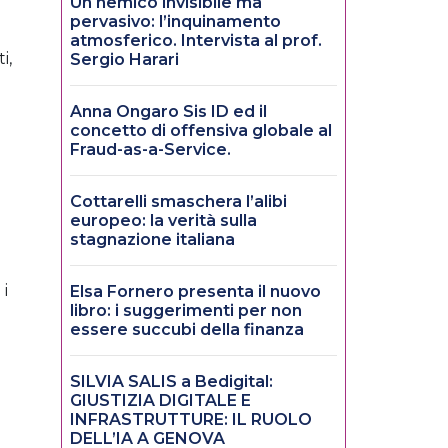
Un nemico invisibile ma
pervasivo: l’inquinamento
atmosferico. Intervista al prof.
i,
Sergio Harari
Anna Ongaro Sis ID ed il
concetto di offensiva globale al
Fraud-as-a-Service.
Cottarelli smaschera l’alibi
l
europeo: la verità sulla
stagnazione italiana
 i
Elsa Fornero presenta il nuovo
libro: i suggerimenti per non
essere succubi della finanza
SILVIA SALIS a Bedigital:
GIUSTIZIA DIGITALE E
INFRASTRUTTURE: IL RUOLO
DELL’IA A GENOVA