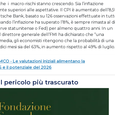
 i macro-rischi stanno crescendo. Sia l’inflazione
 superiori alle aspettative. Il CPI è aumentato dell’8,
sche Bank, basato su 126 osservazioni effettuate in tutt
ando l’inflazione ha superato l’8%, è sempre rimasta al d
erve statunitense o Fed) per almeno quattro anni. In un
il direttore generale dell’FMI ha dichiarato che “una
media, gli economisti ritengono che la probabilità di una
dici mesi sia del 63%, in aumento rispetto al 49% di luglio.
 - Le valutazioni iniziali alimentano la
e il potenziale del 2026
l pericolo più trascurato