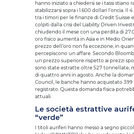
hanno iniziato a chiedersi se i tassi stian
stabilizzarsi sopra i 1.600 dollari l’oncia. I
tra i timori per le finanze di Credit Suisse 
colpiti dalla crisi del Liability Driven Inve
chiudendo il mese con una perdita di 27.05
oro fisico aumenta in Asia e in Medio Orie
prezzo dell’oro non fa eccezione, in quanto
percepiscono un affare. Secondo Bloomber
un prezzo superiore rispetto ai prezzi spo
sono state estratte oltre 527 tonnellate,
di quattro anni in agosto. Anche la doman
Council, le banche hanno acquistato 399 to
registrato. Questa domanda fisica potrebbe
attuali.
Le società estrattive aurif
“verde”
I titoli auriferi hanno messo a segno picc