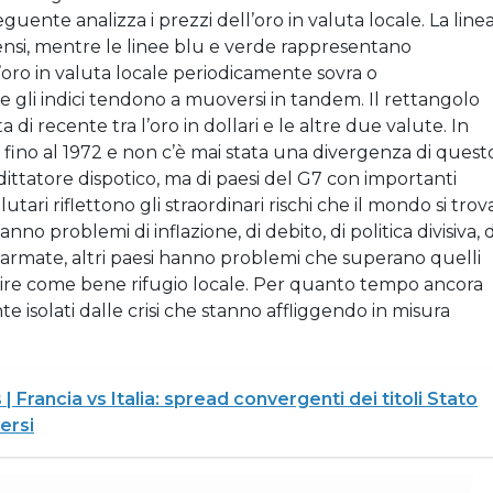
guente analizza i prezzi dell’oro in valuta locale. La line
itensi, mentre le linee blu e verde rappresentano
 L’oro in valuta locale periodicamente sovra o
e gli indici tendono a muoversi in tandem. Il rettangolo
di recente tra l’oro in dollari e le altre due valute. In
 fino al 1972 e non c’è mai stata una divergenza di quest
n dittatore dispotico, ma di paesi del G7 con importanti
utari riflettono gli straordinari rischi che il mondo si trov
nno problemi di inflazione, di debito, di politica divisiva, d
e armate, altri paesi hanno problemi che superano quelli
salire come bene rifugio locale. Per quanto tempo ancora
te isolati dalle crisi che stanno affliggendo in misura
| Francia vs Italia: spread convergenti dei titoli Stato
ersi