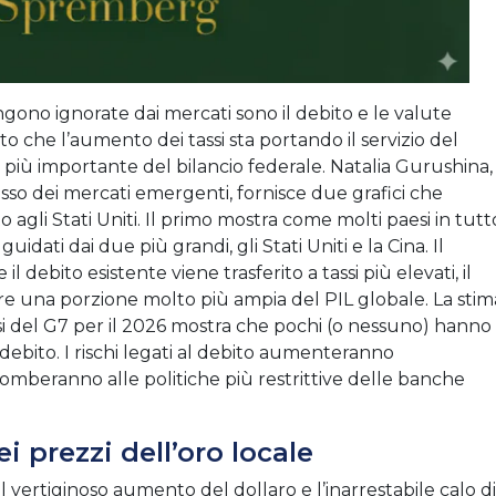
ngono ignorate dai mercati sono il debito e le valute
o che l’aumento dei tassi sta portando il servizio del
e più importante del bilancio federale. Natalia Gurushina,
isso dei mercati emergenti, fornisce due grafici che
o agli Stati Uniti. Il primo mostra come molti paesi in tutt
dati dai due più grandi, gli Stati Uniti e la Cina. Il
debito esistente viene trasferito a tassi più elevati, il
re una porzione molto più ampia del PIL globale. La stim
ssi del G7 per il 2026 mostra che pochi (o nessuno) hanno
debito. I rischi legati al debito aumenteranno
beranno alle politiche più restrittive delle banche
i prezzi dell’oro locale
l vertiginoso aumento del dollaro e l’inarrestabile calo di