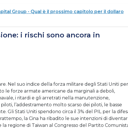
al Group - Qual è il prossimo capitolo per il dollaro
ione: i rischi sono ancora in
. Nel suo indice della forza militare degli Stati Uniti per 
o le forze armate americane da marginali a deboli,
vale, i ritardi e gli arretrati nella manutenzione,
piloti, l’addestramento molto scarso dei piloti, le basse
. Gli Stati Uniti spendono circa il 3% del PIL per la difes
rattempo, la Cina ha ribadito le sue intenzioni di diventa
e la regione di Taiwan al Congresso del Partito Comunist