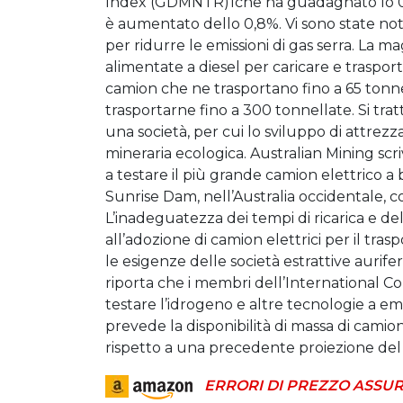
Index (GDMNTR)1che ha guadagnato lo 0
è aumentato dello 0,8%. Vi sono state notiz
per ridurre le emissioni di gas serra. La m
alimentate a diesel per caricare e trasport
camion che ne trasportano fino a 65 tonne
trasportarne fino a 300 tonnellate. Si tratt
una società, per cui lo sviluppo di attrez
mineraria ecologica. Australian Mining scr
a testare il più grande camion elettrico a 
Sunrise Dam, nell’Australia occidentale, 
L’inadeguatezza dei tempi di ricarica e dell
all’adozione di camion elettrici per il tr
le esigenze delle società estrattive aurif
riporta che i membri dell’International C
testare l’idrogeno e altre tecnologie a emis
prevede la disponibilità di massa di camion
rispetto a una precedente proiezione del
ERRORI DI PREZZO ASSUR