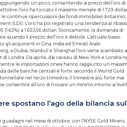
o raggiungendo un picco, consentendo ai prezzi dell’oro di
l 4 ottobre l’oro ha toccato il massimo mensile di 1.729 dollar
e le continue ripercussioni dei fondi immobiliari britannici,
stment (LDI). L’oro ha poi registrato una tendenza al ribass
 (1.63%) a 1.633,56 dollari. Storicamente, la domanda di
nte quando il prezzo dell’oro è debole. L’attuale basso
 gli acquirenti in Cina, India ed Emirati Arabi
g, a Dubai, Istanbul e Shanghai l’oro viene scambiato a
t di Londra. Da aprile, dai caveau di New York e Londra n
 mentre le importazioni cinesi hanno raggiunto un massi
da delle banche centrali è forte: secondo il World Gold
nnellate nel terzo trimestre, il trimestre più forte mai
 consentire all’oro di trovare un minimo intorno ai livell
ere spostano l’ago della bilancia sul
oli guadagni nel mese di ottobre, con l’NYSE Gold Miners