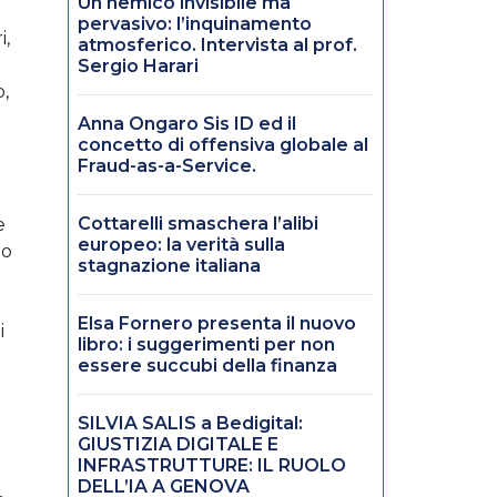
Un nemico invisibile ma
pervasivo: l’inquinamento
i,
atmosferico. Intervista al prof.
Sergio Harari
o,
Anna Ongaro Sis ID ed il
concetto di offensiva globale al
Fraud-as-a-Service.
Cottarelli smaschera l’alibi
e
europeo: la verità sulla
mo
stagnazione italiana
Elsa Fornero presenta il nuovo
i
libro: i suggerimenti per non
essere succubi della finanza
SILVIA SALIS a Bedigital:
GIUSTIZIA DIGITALE E
INFRASTRUTTURE: IL RUOLO
DELL’IA A GENOVA