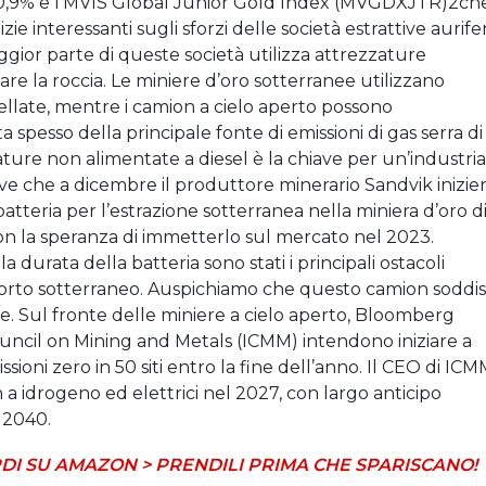
,9% e l’MVIS Global Junior Gold Index (MVGDXJTR)2ch
ie interessanti sugli sforzi delle società estrattive aurife
aggior parte di queste società utilizza attrezzature
are la roccia. Le miniere d’oro sotterranee utilizzano
llate, mentre i camion a cielo aperto possono
a spesso della principale fonte di emissioni di gas serra di
zature non alimentate a diesel è la chiave per un’industria
ive che a dicembre il produttore minerario Sandvik inizie
batteria per l’estrazione sotterranea nella miniera d’oro d
con la speranza di immetterlo sul mercato nel 2023.
a durata della batteria sono stati i principali ostacoli
asporto sotterraneo. Auspichiamo che questo camion soddis
ere. Sul fronte delle miniere a cielo aperto, Bloomberg
ouncil on Mining and Metals (ICMM) intendono iniziare a
sioni zero in 50 siti entro la fine dell’anno. Il CEO di IC
 a idrogeno ed elettrici nel 2027, con largo anticipo
 2040.
DI SU AMAZON > PRENDILI PRIMA CHE SPARISCANO!