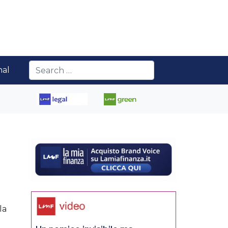
nal
la