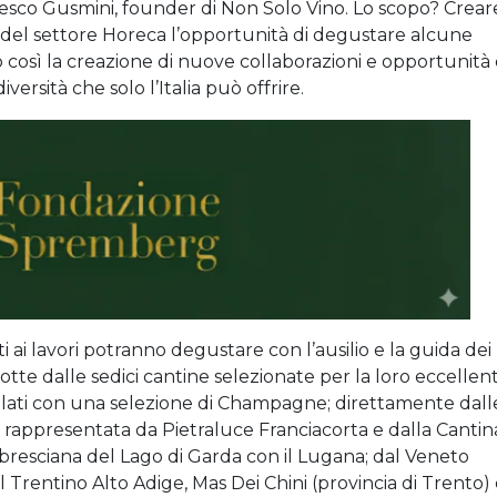
ancesco Gusmini, founder di Non Solo Vino. Lo scopo? Crear
ri del settore Horeca l’opportunità di degustare alcune
do così la creazione di nuove collaborazioni e opportunità 
versità che solo l’Italia può offrire.
tti ai lavori potranno degustare con l’ausilio e la guida dei
dotte dalle sedici cantine selezionate per la loro eccellen
palati con una selezione di Champagne; direttamente dall
à rappresentata da Pietraluce Franciacorta e dalla Cantin
 bresciana del Lago di Garda con il Lugana; dal Veneto
l Trentino Alto Adige, Mas Dei Chini (provincia di Trento)