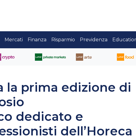
Mercati
Finanza
Risparmio
Previdenza
Educatio
 la prima edizione di
osio
o dedicato e
fessionisti dell’Horeca