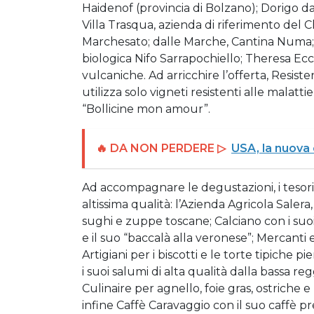
Haidenof (provincia di Bolzano); Dorigo dai
Villa Trasqua, azienda di riferimento del C
Marchesato; dalle Marche, Cantina Numa; 
biologica Nifo Sarrapochiello; Theresa Ecc
vulcaniche. Ad arricchire l’offerta, Resist
utilizza solo vigneti resistenti alle malat
“Bollicine mon amour”.
🔥 DA NON PERDERE ▷
USA, la nuova 
Ad accompagnare le degustazioni, i tesori 
altissima qualità: l’Azienda Agricola Salera
sughi e zuppe toscane; Calciano con i su
e il suo “baccalà alla veronese”; Mercanti e
Artigiani per i biscotti e le torte tipiche 
i suoi salumi di alta qualità dalla bassa r
Culinaire per agnello, foie gras, ostriche e 
infine Caffè Caravaggio con il suo caffè 