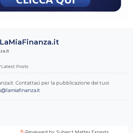
LaMiaFinanza.it
a.it
Latest Posts
a.it. Contattaci per la pubblicazione dei tuoi
s@lamiafinanza.it
Reviewed by: Subject Matter Experts