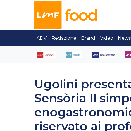
ADV
Redazione
Brand
Video
News
Ugolini presenta
Sensòria Il simp
enogastronomic
riservato ai pro