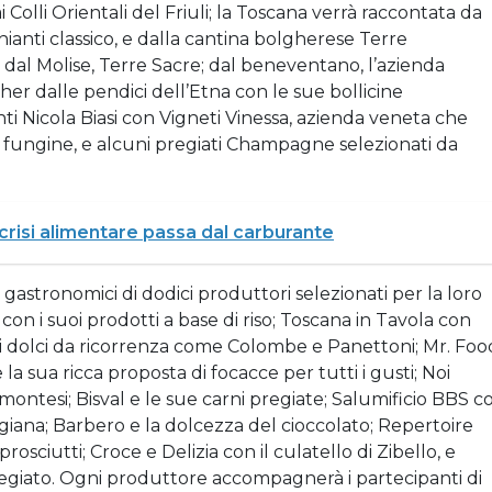
 Colli Orientali del Friuli; la Toscana verrà raccontata da
hianti classico, e dalla cantina bolgherese Terre
dal Molise, Terre Sacre; dal beneventano, l’azienda
her dalle pendici dell’Etna con le sue bollicine
enti Nicola Biasi con Vigneti Vinessa, azienda veneta che
tie fungine, e alcuni pregiati Champagne selezionati da
crisi alimentare passa dal carburante
gastronomici di dodici produttori selezionati per la loro
, con i suoi prodotti a base di riso; Toscana in Tavola con
oi dolci da ricorrenza come Colombe e Panettoni; Mr. Foo
 la sua ricca proposta di focacce per tutti i gusti; Noi
piemontesi; Bisval e le sue carni pregiate; Salumificio BBS c
eggiana; Barbero e la dolcezza del cioccolato; Repertoire
prosciutti; Croce e Delizia con il culatello di Zibello, e
pregiato. Ogni produttore accompagnerà i partecipanti di