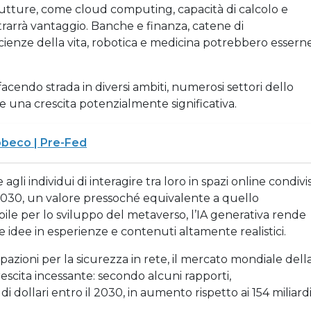
rutture, come cloud computing, capacità di calcolo e
trarrà vantaggio. Banche e finanza, catene di
enze della vita, robotica e medicina potrebbero esserne
 facendo strada in diversi ambiti, numerosi settori dello
re una crescita potenzialmente significativa.
eco | Pre-Fed
li individui di interagire tra loro in spazi online condivis
l 2030, un valore pressoché equivalente a quello
ile per lo sviluppo del metaverso, l’IA generativa rende
 idee in esperienze e contenuti altamente realistici.
pazioni per la sicurezza in rete, il mercato mondiale dell
escita incessante: secondo alcuni rapporti,
i dollari entro il 2030, in aumento rispetto ai 154 miliard