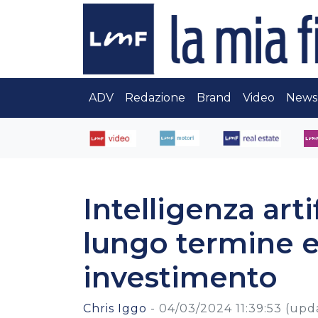
ADV
Redazione
Brand
Video
News
Intelligenza arti
lungo termine e
investimento
Chris Iggo
-
04/03/2024 11:39:53
(upd