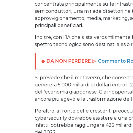
concentrata principalmente sulle infrast
semiconduttori, una miriade di settori ne 
approvvigionamento, media, marketing, sci
principali beneficiari.
Inoltre, con l’IA che si sta verosimilmente
spettro tecnologico sono destinati a esibi
🔥 DA NON PERDERE ▷
Commento Rob
Si prevede che il metaverso, che consente ag
genererà 5.000 miliardi di dollari entro i
dell’economia giapponese. Già indispensab
ancora più agevole la trasformazione delle
Peraltro, a fronte delle crescenti preoccu
cybersecurity dovrebbe assistere a una cr
infatti, potrebbe raggiungere 425 miliardi d
del 2022.