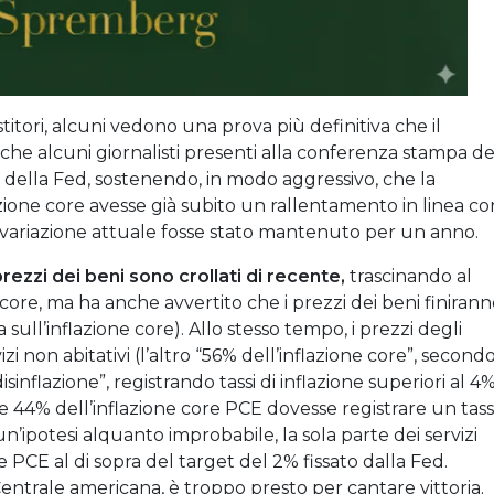
stitori, alcuni vedono una prova più definitiva che il
nche alcuni giornalisti presenti alla conferenza stampa de
ella Fed, sostenendo, in modo aggressivo, che la
azione core avesse già subito un rallentamento in linea co
 di variazione attuale fosse stato mantenuto per un anno.
rezzi dei beni sono crollati di recente,
trascinando al
ne core, ma ha anche avvertito che i prezzi dei beni finiran
 sull’inflazione core). Allo stesso tempo, i prezzi degli
izi non abitativi (l’altro “56% dell’inflazione core”, second
inflazione”, registrando tassi di inflazione superiori al 4%
nte 44% dell’inflazione core PCE dovesse registrare un tas
un’ipotesi alquanto improbabile, la sola parte dei servizi
 PCE al di sopra del target del 2% fissato dalla Fed.
ntrale americana, è troppo presto per cantare vittoria.