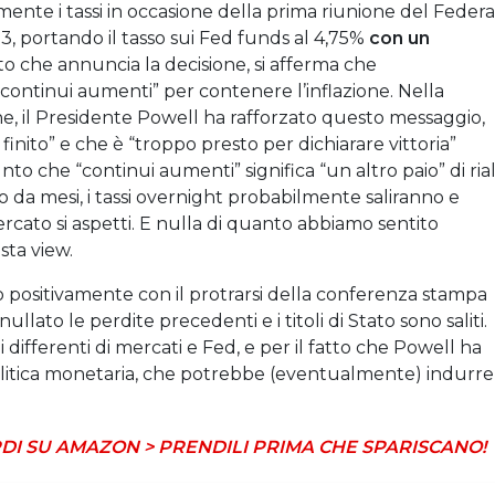
te i tassi in occasione della prima riunione del Federa
portando il tasso sui Fed funds al 4,75%
con un
 che annuncia la decisione, si afferma che
continui aumenti” per contenere l’inflazione. Nella
e, il Presidente Powell ha rafforzato questo messaggio,
inito” e che è “troppo presto per dichiarare vittoria”
to che “continui aumenti” significa “un altro paio” di rial
o da mesi, i tassi overnight probabilmente saliranno e
ercato si aspetti. E nulla di quanto abbiamo sentito
sta view.
to positivamente con il protrarsi della conferenza stampa
llato le perdite precedenti e i titoli di Stato sono saliti.
differenti di mercati e Fed, e per il fatto che Powell ha
politica monetaria, che potrebbe (eventualmente) indurre
DI SU AMAZON > PRENDILI PRIMA CHE SPARISCANO!