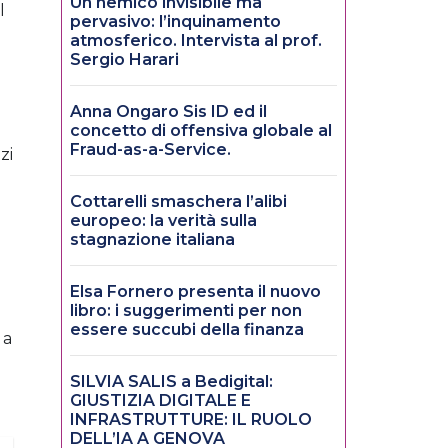
Un nemico invisibile ma
l
pervasivo: l’inquinamento
atmosferico. Intervista al prof.
Sergio Harari
Anna Ongaro Sis ID ed il
concetto di offensiva globale al
Fraud-as-a-Service.
zi
Cottarelli smaschera l’alibi
europeo: la verità sulla
stagnazione italiana
Elsa Fornero presenta il nuovo
libro: i suggerimenti per non
essere succubi della finanza
 a
SILVIA SALIS a Bedigital:
GIUSTIZIA DIGITALE E
INFRASTRUTTURE: IL RUOLO
DELL’IA A GENOVA