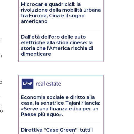
Microcar e quadricicli: la
rivoluzione della mobilità urbana
tra Europa, Cina e il sogno
americano
Dall’età dell’oro delle auto
l
elettriche alla sfida cinese: la
storia che l’America rischia di
dimenticare
n
no
o
Economia sociale e diritto alla
casa, la senatrice Tajani rilancia:
,
«Serve una finanza etica per un
so
Paese più equo».
Direttiva “Case Green”: tutti i