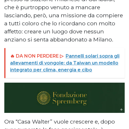
che è purtroppo venuto a mancare
lasciando, però, una missione da compiere
a tutti coloro che lo ricordano con molto
affetto: creare un luogo dove nessun
anziano si senta abbandonato a Milano.
🔥 DA NON PERDERE ▷
Pannelli solari sopra gli
allevamenti di vongole: da Taiwan un modello
integrato per clima, energia e cibo
Ora “Casa Walter” vuole crescere e, dopo