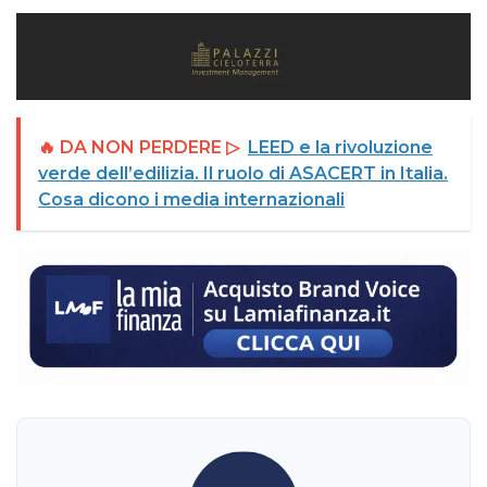
🔥 DA NON PERDERE ▷
LEED e la rivoluzione
verde dell’edilizia. Il ruolo di ASACERT in Italia.
Cosa dicono i media internazionali