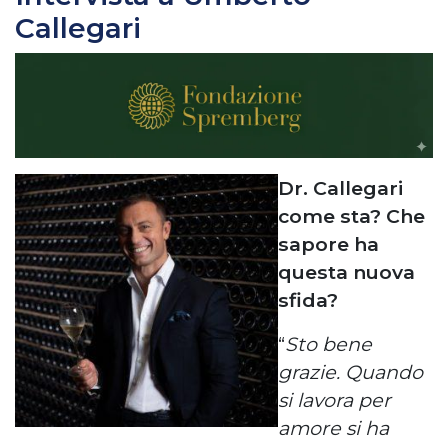
Callegari
Dr. Callegari
come sta? Che
sapore ha
questa nuova
sfida?
“
Sto bene
grazie. Quando
si lavora per
amore si ha