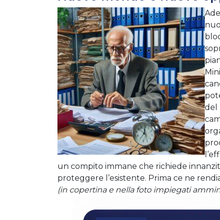
Ades
nuo
bloc
sopr
pia
Mini
canc
pot
del
cam
org
pro
l’ef
un compito immane che richiede innanzi
proteggere l’esistente. Prima ce ne rend
(in copertina e nella foto impiegati amminist