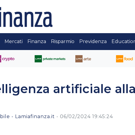
Mercati
Finanza
Risparmio
Previdenza
Educatio
lligenza artificiale all
ile - Lamiafinanza.it
-
06/02/2024 19:45:24