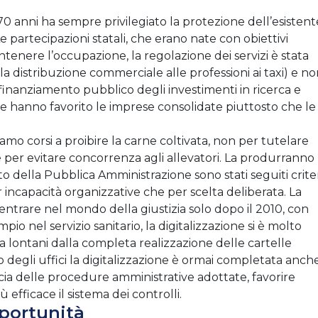
i 70 anni ha sempre privilegiato la protezione dell’esistent
 partecipazioni statali, che erano nate con obiettivi
antenere l’occupazione, la regolazione dei servizi è stata
a distribuzione commerciale alle professioni ai taxi) e n
 finanziamento pubblico degli investimenti in ricerca e
che hanno favorito le imprese consolidate piuttosto che le
o corsi a proibire la carne coltivata, non per tutelare
er evitare concorrenza agli allevatori. La produrranno
o della Pubblica Amministrazione sono stati seguiti crite
incapacità organizzative che per scelta deliberata. La
 entrare nel mondo della giustizia solo dopo il 2010, con
empio nel servizio sanitario, la digitalizzazione si è molto
a lontani dalla completa realizzazione delle cartelle
o degli uffici la digitalizzazione è ormai completata anch
cacia delle procedure amministrative adottate, favorire
ù efficace il sistema dei controlli.
portunità