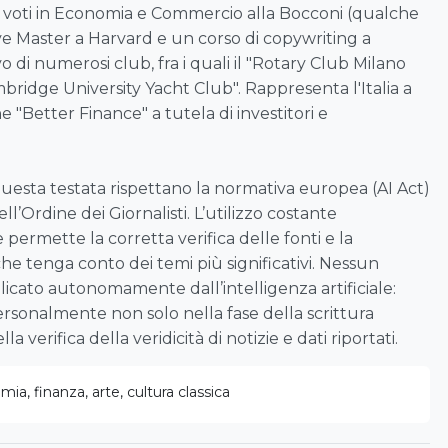
i voti in Economia e Commercio alla Bocconi (qualche
e Master a Harvard e un corso di copywriting a
 di numerosi club, fra i quali il "Rotary Club Milano
mbridge University Yacht Club". Rappresenta l'Italia a
e "Better Finance" a tutela di investitori e
 questa testata rispettano la normativa europea (AI Act)
ell’Ordine dei Giornalisti. L’utilizzo costante
le permette la corretta verifica delle fonti e la
che tenga conto dei temi più significativi. Nessun
icato autonomamente dall’intelligenza artificiale:
rsonalmente non solo nella fase della scrittura
a verifica della veridicità di notizie e dati riportati.
ia, finanza, arte, cultura classica