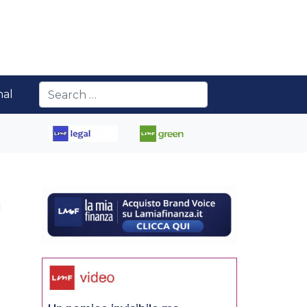
nal
a