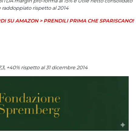
BITDA margin pro-forma al 15% e Utile netto consolidato
he raddoppiato rispetto al 2014
DI SU AMAZON > PRENDILI PRIMA CHE SPARISCANO!
7,3, +40% rispetto al 31 dicembre 2014