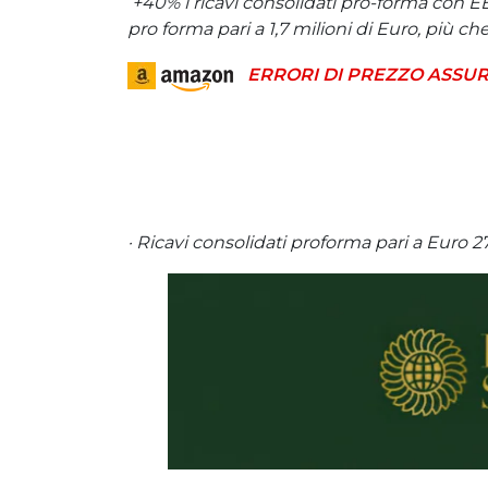
+40% i ricavi consolidati pro-forma con E
pro forma pari a 1,7 milioni di Euro, più c
ERRORI DI PREZZO ASSUR
· Ricavi consolidati proforma pari a Euro 2