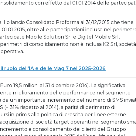
onsolidamento con effetto dal 01.01.2014 delle partecipa
a il bilancio Consolidato Proforma al 31/12/2015 che tiene
1.01.2015, oltre alle partecipazioni incluse nel perimetr
rtecipate Mobile Solution Srl e Digitel Mobile Srl,
i perimetri di consolidamento non è inclusa K2 Srl, società
 operativa.
 il ruolo dell'IA e delle Mag 7 nel 2025-2026
(Euro 19,5 milioni al 31 dicembre 2014). La significativa
istente miglioramento delle performance nel segmento
a da un importante incremento del numero di SMS inviat
S (+ 31% rispetto al 2014), a parità di perimetro di
rsi in primis alla politica di crescita per linee esterne
l’acquisizione di società target operanti nel segmento sma
à di incremento e consolidamento dei clienti del Gruppo