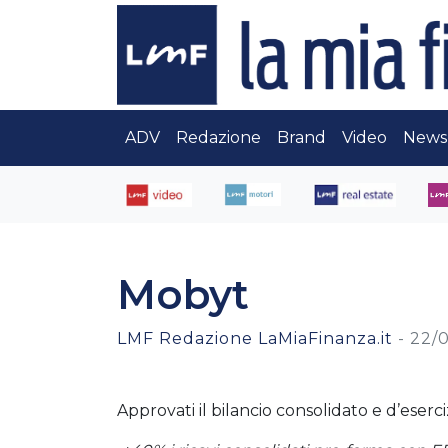
ADV
Redazione
Brand
Video
News
Mobyt
LMF Redazione LaMiaFinanza.it
-
22/0
Approvati il bilancio consolidato e d’eserci