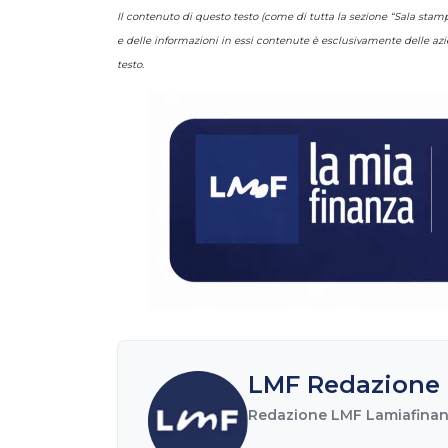
Il contenuto di questo testo (come di tutta la sezione “Sala st
e delle informazioni in essi contenute è esclusivamente delle azi
testo.
LMF Redazione 
Redazione LMF Lamiafinanz