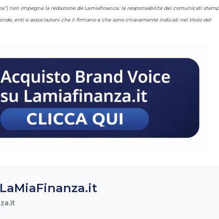
ampa”) non impegna la redazione de
Lamiafinanza
: la responsabilità dei comunicati stam
ende, enti e associazioni che li firmano e che sono chiaramente indicati nel titolo del
LaMiaFinanza.it
a.it