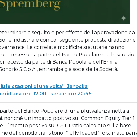
determinare a seguito e per effetto dell’approvazione da
itazione industriale con conseguente proposta di adozione
overnance. Le correlate modifiche statutarie hanno
to di recesso da parte del Banco Popolare e all’esercizio
 di recesso da parte di Banca Popolare dell’Emilia
drio S.C.p.A., entrambe già socie della Società.
iù le stagioni di una volta”. Janoska
ridiana ore 17:00 - serale ore 20:45
a parte del Banco Popolare di una plusvalenza netta a
oni, nonché un impatto positivo sul Common Equity Tier 1
e. L’impatto positivo sul CET 1 ratio calcolato sulla base
ne del periodo transitorio (“fully loaded”) è stimato pari 