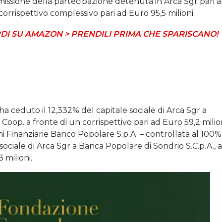
ssione della partecipazione detenuta in Arca Sgr pari a
 corrispettivo complessivo pari ad Euro 95,5 milioni.
DI SU AMAZON > PRENDILI PRIMA CHE SPARISCANO!
a ceduto il 12,332% del capitale sociale di Arca Sgr a
oop. a fronte di un corrispettivo pari ad Euro 59,2 milio
oni Finanziarie Banco Popolare S.p.A. – controllata al 100%
sociale di Arca Sgr a Banca Popolare di Sondrio S.C.p.A., a
 milioni.