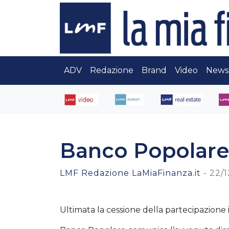
ADV
Redazione
Brand
Video
News
Banco Popolar
LMF Redazione LaMiaFinanza.it
-
22/1
Ultimata la cessione della partecipazione 