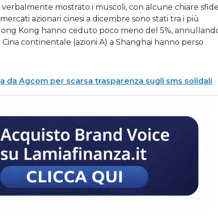
verbalmente mostrato i muscoli, con alcune chiare sfide
 mercati azionari cinesi a dicembre sono stati tra i più
 a Hong Kong hanno ceduto poco meno del 5%, annulland
la Cina continentale (azioni A) a Shanghai hanno perso
ta da Agcom per scarsa trasparenza sugli sms solidali