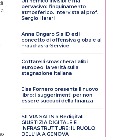
Un nemico invisibile ma
di
pervasivo: l’inquinamento
la
atmosferico. Intervista al prof.
Sergio Harari
Anna Ongaro Sis ID ed il
concetto di offensiva globale al
i
Fraud-as-a-Service.
Cottarelli smaschera l’alibi
europeo: la verità sulla
stagnazione italiana
Elsa Fornero presenta il nuovo
libro: i suggerimenti per non
essere succubi della finanza
SILVIA SALIS a Bedigital:
GIUSTIZIA DIGITALE E
INFRASTRUTTURE: IL RUOLO
so
DELL’IA A GENOVA