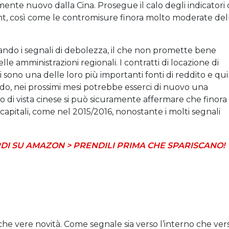
ente nuovo dalla Cina. Prosegue il calo degli indicatori 
iment, così come le contromisure finora molto moderate del
ando i segnali di debolezza, il che non promette bene
lle amministrazioni regionali. I contratti di locazione di
i sono una delle loro più importanti fonti di reddito e qui 
odo, nei prossimi mesi potrebbe esserci di nuovo una
o di vista cinese si può sicuramente affermare che finora
 capitali, come nel 2015/2016, nonostante i molti segnali
DI SU AMAZON > PRENDILI PRIMA CHE SPARISCANO!
he vere novità. Come segnale sia verso l’interno che ver