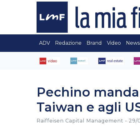
ADV
Redazione
Brand
Video
News
Pechino manda 
Taiwan e agli U
Raiffeisen Capital Management -
29/0