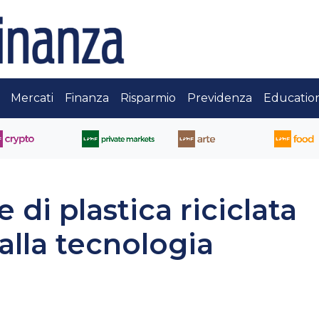
Mercati
Finanza
Risparmio
Previdenza
Educatio
 di plastica riciclata
 alla tecnologia