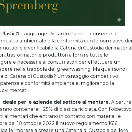
 Plastic® – aggiunge Riccardo Parrini – consente di
ta, l’impatto ambientale e la conformità con le normative dei
mutabile e verificabile la Catena di Custodia dei material
atori, trasformatori e produttori a fornire tutte le
vigore e necessarie ai consumatori per effettuare un
cadere nella trappola del greenwashing. Ma quali sono i
ma di Catena di Custodia? Un vantaggio competitivo
asparenza e conformità ambientale, migliorando la
ovi mercati.
e ideale per le aziende del settore alimentare.
A partire
ranno contenere il 25% di plastica riciclata. Con l’obiettivo
tti alimentari che entrano in contatto con materiali e
vigore dal 10 ottobre 2022 il nuovo regolamento 1616
ga le imprese a creare una Catena di Custodia dei loro