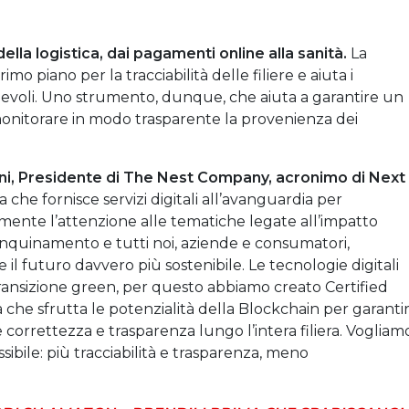
della logistica, dai pagamenti online alla sanità.
La
o piano per la tracciabilità delle filiere e aiuta i
pevoli. Uno strumento, dunque, che aiuta a garantire un
 monitorare in modo trasparente la provenienza dei
ini, Presidente di The Nest Company, acronimo di Next
a che fornisce servizi digitali all’avanguardia per
lmente l’attenzione alle tematiche legate all’impatto
l’inquinamento e tutti noi, aziende e consumatori,
il futuro davvero più sostenibile. Le tecnologie digitali
ransizione green, per questo abbiamo creato Certified
ità che sfrutta le potenzialità della Blockchain per garanti
re correttezza e trasparenza lungo l’intera filiera. Vogliam
ibile: più tracciabilità e trasparenza, meno