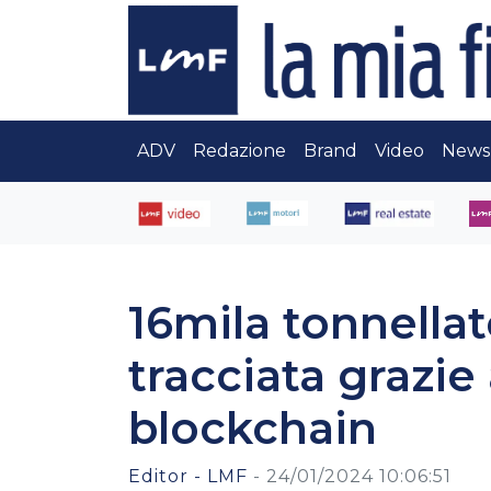
ADV
Redazione
Brand
Video
News
16mila tonnellate
tracciata grazie
blockchain
Editor - LMF
-
24/01/2024 10:06:51