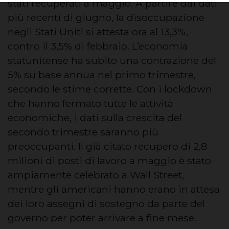
stati recuperati a maggio. A partire dai dati
più recenti di giugno, la disoccupazione
negli Stati Uniti si attesta ora al 13,3%,
contro il 3,5% di febbraio. L’economia
statunitense ha subito una contrazione del
5% su base annua nel primo trimestre,
secondo le stime corrette. Con i lockdown
che hanno fermato tutte le attività
economiche, i dati sulla crescita del
secondo trimestre saranno più
preoccupanti. Il già citato recupero di 2,8
milioni di posti di lavoro a maggio è stato
ampiamente celebrato a Wall Street,
mentre gli americani hanno erano in attesa
dei loro assegni di sostegno da parte del
governo per poter arrivare a fine mese.