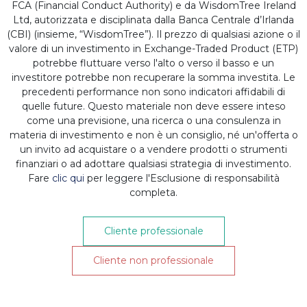
FCA (Financial Conduct Authority) e da WisdomTree Ireland
Ltd, autorizzata e disciplinata dalla Banca Centrale d’Irlanda
(CBI) (insieme, “WisdomTree”). Il prezzo di qualsiasi azione o il
Gli investitori dell’indice composito del
valore di un investimento in Exchange-Traded Product (ETP)
potrebbe fluttuare verso l'alto o verso il basso e un
NASDAQ Composite Index hanno
investitore potrebbe non recuperare la somma investita. Le
parecchio di cui rallegrarsi. Hanno infatti
precedenti performance non sono indicatori affidabili di
ottenuto quasi l’11% dei rendimenti totali
quelle future. Questo materiale non deve essere inteso
come una previsione, una ricerca o una consulenza in
dall’inizio dell’anno. Per loro, il 2020 a Wall
materia di investimento e non è un consiglio, né un'offerta o
Street è stata una buona annata. Per gli
un invito ad acquistare o a vendere prodotti o strumenti
investitori la cui fortuna dipende dall’indice
finanziari o ad adottare qualsiasi strategia di investimento.
Fare
clic qui
per leggere l'Esclusione di responsabilità
S&P500, c’è un po’ di agitazione nell’aria
completa.
perché i loro rendimenti non sono stati
altrettanto brillanti.
Cliente professionale
Oltre Wall Street, nelle strade americane, 20
Cliente non professionale
milioni di posti di lavoro sono andati persi
nel mese di aprile, e solo 2,8 milioni sono