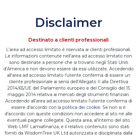
Disclaimer
NAVIGA LE CATEGORIE
Destinato a clienti professionali
L’area ad accesso limitato è riservata ai clienti professionali.
NAVIGA I TEMI
Le informazioni contenute nell’area ad accesso limitato non
sono destinate a persone che si trovano negli Stati Uniti
d’America e non devono essere da essi utilizzate. Accedendo
all’area ad accesso limitato l’utente conferma di essere un
Finanza ed
cliente professionale ai sensi dell’Allegato II alla Direttiva
2014/65/UE del Parlamento europeo e del Consiglio del 15
economia reale:
maggio 2014 relativa ai mercati degli strumenti finanziari.
Accedendo all’area ad accesso limitato l’utente conferma di
essere d’accordo con la
politica dei cookie
. Se non si è
oltre Wall Street
d’accordo con queste condizioni non accedere al sito né alle
eventuali pagine collegate. Questa area, al'interno del sito
Web LMF Lamiafinanza, e il relativo contenuto sono stati
Mobeen Tahir
-
19/06/2020 12:30:01
forniti da WisdomTree UK Ltd autorizzata e disciplinata dalla
(updated 25/03/2025 19:04:02)